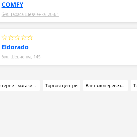
COMFY
бул. Тараса Шевченка, 208/1
Eldorado
бул. Шевченка, 145
Інтернет-магазини
Торгові центри
Вантажоперевезення
Т