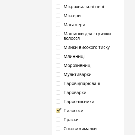
Мікрохвильові печі
Міксери
Масажери
Машинки для стрижки
волосся
Мийки високого тиску
Млинниці
Морозивниці
Мультиварки
Паровідпарювачі
Пароварки
Пароочисники
Пилососи
Праски
Соковижималки