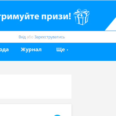
Вхід
або
Зареєструватись
ода
Журнал
Ще