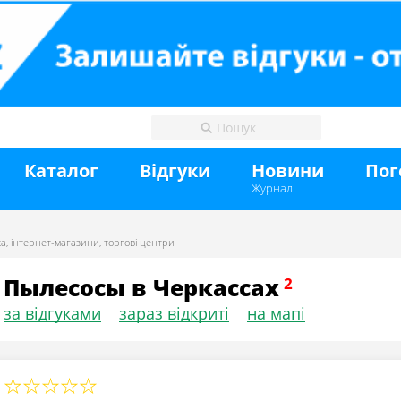
Каталог
Відгуки
Новини
Пог
Журнал
ка
,
інтернет-магазини
,
торгові центри
Пылесосы в Черкассах
за відгуками
зараз відкриті
на мапі