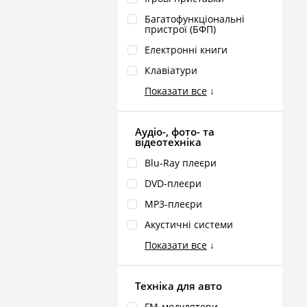
Багатофункціональні
пристрої (БФП)
Електронні книги
Клавіатури
Показати все
↓
Аудіо-, фото- та
відеотехніка
Blu‑Ray плеєри
DVD‑плеєри
MP3‑плеєри
Акустичні системи
Показати все
↓
Техніка для авто
FM‑модулятори