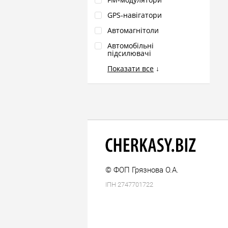
GPS‑навігатори
Автомагнітоли
Автомобільні
підсилювачі
Показати все
↓
© ФОП Грязнова О.А.
ІПН 2747701722