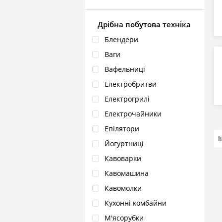
Дрібна побутова техніка
Блендери
Ваги
Вафельниці
Електробритви
Електрогрилі
Електрочайники
Епілятори
Йогуртниці
Кавоварки
Кавомашина
Кавомолки
Кухонні комбайни
М'ясорубки