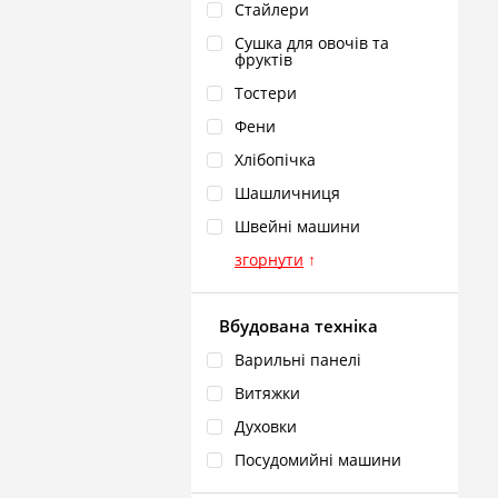
Стайлери
Сушка для овочів та
фруктів
Тостери
Фени
Хлібопічка
Шашличниця
Швейні машини
згорнути
↑
Вбудована техніка
Варильні панелі
Витяжки
Духовки
Посудомийні машини