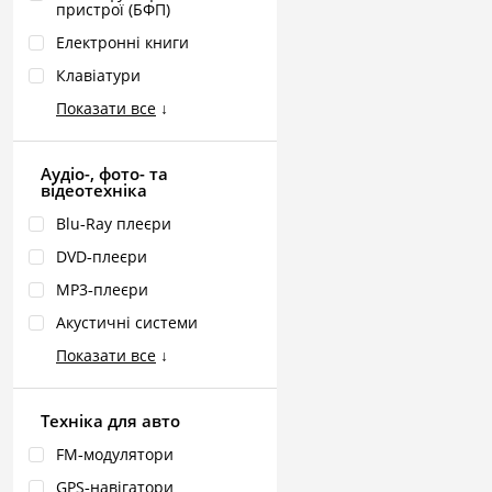
пристрої (БФП)
Електронні книги
Клавіатури
Показати все
↓
Аудіо-, фото- та
відеотехніка
Blu‑Ray плеєри
DVD‑плеєри
MP3‑плеєри
Акустичні системи
Показати все
↓
Техніка для авто
FM‑модулятори
GPS‑навігатори