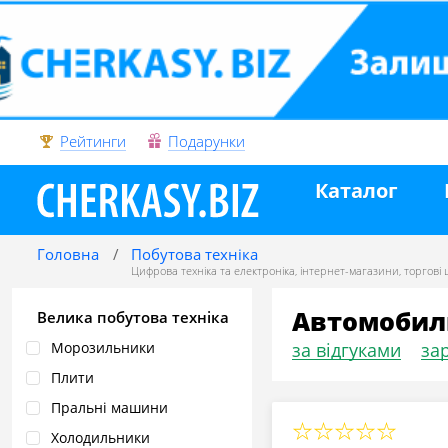
Рейтинги
Подарунки
Каталог
Головна
Побутова техніка
Цифрова техніка та електроніка
,
інтернет-магазини
,
торгові
Автомобил
Велика побутова техніка
Морозильники
за відгуками
зар
Плити
Пральні машини
Холодильники