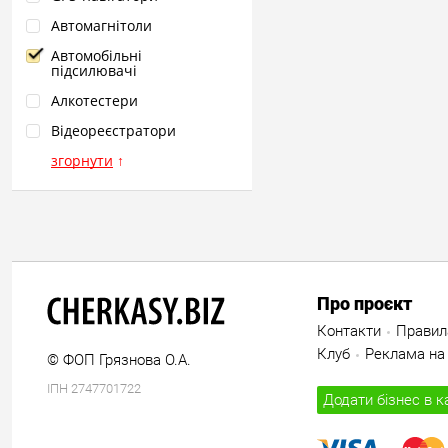
Автомагнітоли
Автомобільні
підсилювачі
Алкотестери
Відеореєстратори
згорнути
↑
Про проєкт
Контакти
Правил
Клуб
Реклама на 
© ФОП Грязнова О.А.
ІПН 2747701722
Додати бізнес в к