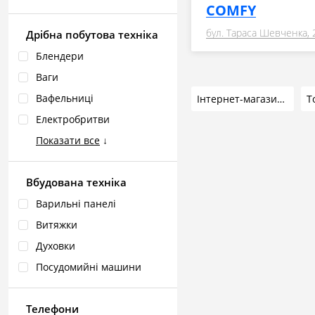
COMFY
бул. Тараса Шевченка, 
Дрібна побутова техніка
Блендери
Ваги
Вафельниці
Інтернет-магазини
Т
Електробритви
Показати все
↓
Вбудована техніка
Варильні панелі
Витяжки
Духовки
Посудомийні машини
Телефони