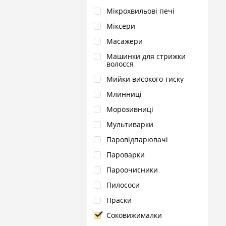
Мікрохвильові печі
Міксери
Масажери
Машинки для стрижки
волосся
Мийки високого тиску
Млинниці
Морозивниці
Мультиварки
Паровідпарювачі
Пароварки
Пароочисники
Пилососи
Праски
Соковижималки