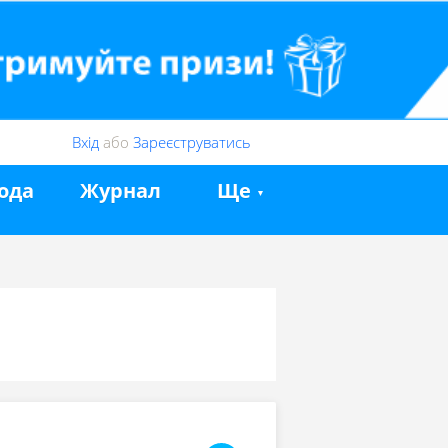
Вхід
або
Зареєструватись
ода
Журнал
Ще