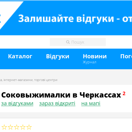
Каталог
Відгуки
Новини
Пог
Журнал
ка
,
інтернет-магазини
,
торгові центри
Соковыжималки в Черкассах
за відгуками
зараз відкриті
на мапі