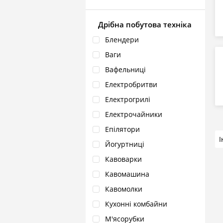
Дрібна побутова техніка
Блендери
Ваги
Вафельниці
Електробритви
Електрогрилі
Електрочайники
Епілятори
Йогуртниці
Кавоварки
Кавомашина
Кавомолки
Кухонні комбайни
М'ясорубки