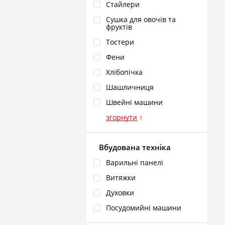
Стайлери
Сушка для овочів та
фруктів
Тостери
Фени
Хлібопічка
Шашличниця
Швейні машини
згорнути
↑
Вбудована техніка
Варильні панелі
Витяжки
Духовки
Посудомийні машини