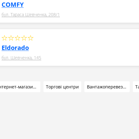
COMFY
бул. Тараса Шевченка, 208/1
Eldorado
бул. Шевченка, 145
Інтернет-магазини
Торгові центри
Вантажоперевезення
Т