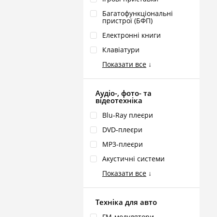
Багатофункціональні
пристрої (БФП)
Електронні книги
Клавіатури
Показати все
↓
Аудіо-, фото- та
відеотехніка
Blu‑Ray плеєри
DVD‑плеєри
MP3‑плеєри
Акустичні системи
Показати все
↓
Техніка для авто
FM‑модулятори