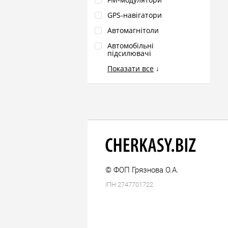
GPS‑навігатори
Автомагнітоли
Автомобільні
підсилювачі
Показати все
↓
© ФОП Грязнова О.А.
ІПН 2747701722