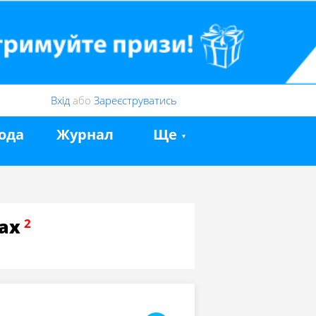
Вхід
або
Зареєструватись
ода
Журнал
Ще
ах