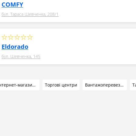
COMFY
бул. Тараса Шевченка, 208/1
Eldorado
бул. Шевченка, 145
Інтернет-магазини
Торгові центри
Вантажоперевезення
Т