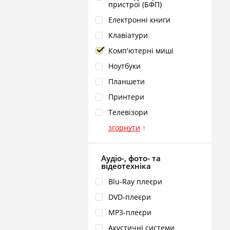
пристрої (БФП)
Електронні книги
Клавіатури
Комп'ютерні миші
Ноутбуки
Планшети
Принтери
Телевізори
згорнути
↑
Аудіо-, фото- та
відеотехніка
Blu‑Ray плеєри
DVD‑плеєри
MP3‑плеєри
Акустичні системи