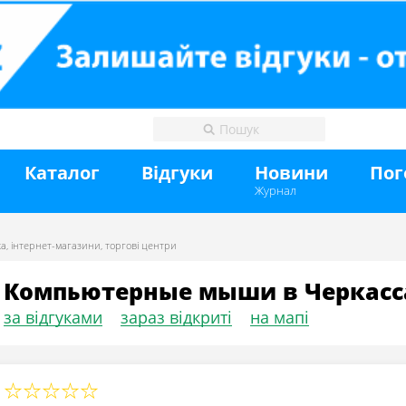
Каталог
Відгуки
Новини
Пог
Журнал
ка
,
інтернет-магазини
,
торгові центри
Компьютерные мыши в Черкасс
за відгуками
зараз відкриті
на мапі