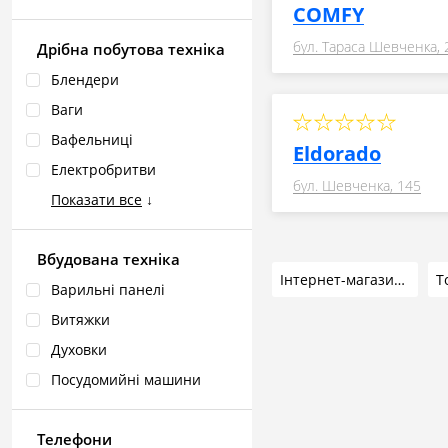
COMFY
бул. Тараса Шевченка, 
Дрібна побутова техніка
Блендери
Ваги
Вафельниці
Eldorado
Електробритви
бул. Шевченка, 145
Показати все
↓
Вбудована техніка
Інтернет-магазини
Т
Варильні панелі
Витяжки
Духовки
Посудомийні машини
Телефони