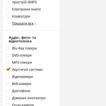
пристрої (БФП)
Електронні книги
Клавіатури
Показати все
↓
Аудіо-, фото- та
відеотехніка
Blu‑Ray плеєри
DVD‑плеєри
MP3‑плеєри
Акустичні системи
Відеокамери
Веб‑камери
Диктофони
Домашні кінотеатри
Екшн‑камери