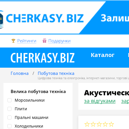
Рейтинги
Подарунки
Каталог
Головна
Побутова техніка
Цифрова техніка та електроніка
,
інтернет-магазини
,
торгові
Акустическ
Велика побутова техніка
Морозильники
за відгуками
зар
Плити
Пральні машини
Холодильники