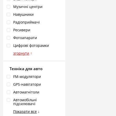
Музичні центри
Навушники
Радіоприймачі
Ресивери
Фотоапарати
Цифрові фоторамки
згорнути
↑
Техніка для авто
FM‑модулятори
GPS‑навігатори
Автомагнітоли
Автомобільні
підсилювачі
Показати все
↓