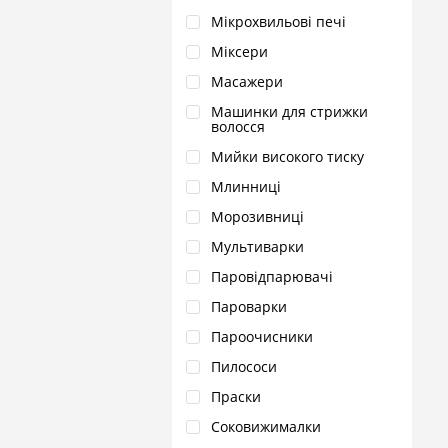
Мікрохвильові печі
Міксери
Масажери
Машинки для стрижки
волосся
Мийки високого тиску
Млинниці
Морозивниці
Мультиварки
Паровідпарювачі
Пароварки
Пароочисники
Пилососи
Праски
Соковижималки