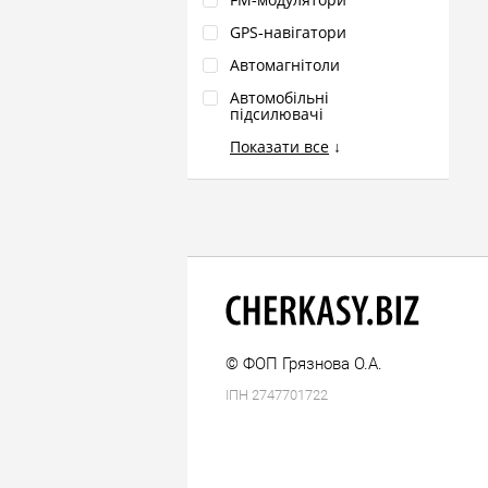
GPS‑навігатори
Автомагнітоли
Автомобільні
підсилювачі
Показати все
↓
© ФОП Грязнова О.А.
ІПН 2747701722