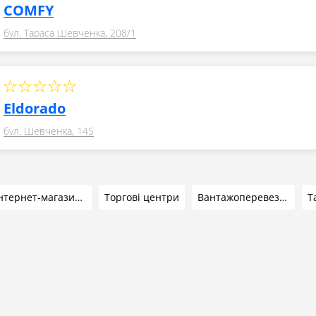
COMFY
бул. Тараса Шевченка, 208/1
Eldorado
бул. Шевченка, 145
Інтернет-магазини
Торгові центри
Вантажоперевезення
Т