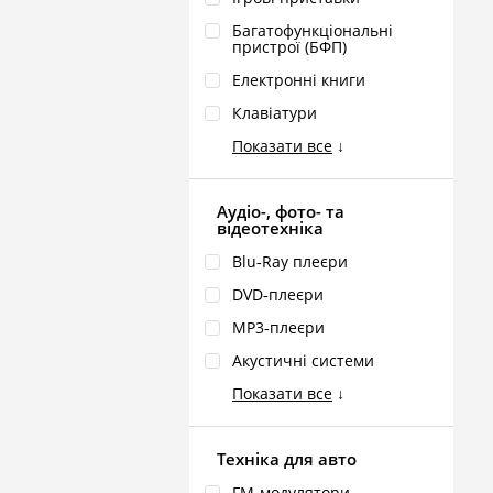
Багатофункціональні
пристрої (БФП)
Електронні книги
Клавіатури
Показати все
↓
Аудіо-, фото- та
відеотехніка
Blu‑Ray плеєри
DVD‑плеєри
MP3‑плеєри
Акустичні системи
Показати все
↓
Техніка для авто
FM‑модулятори