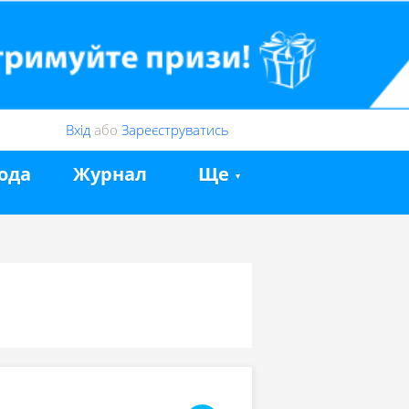
Вхід
або
Зареєструватись
ода
Журнал
Ще