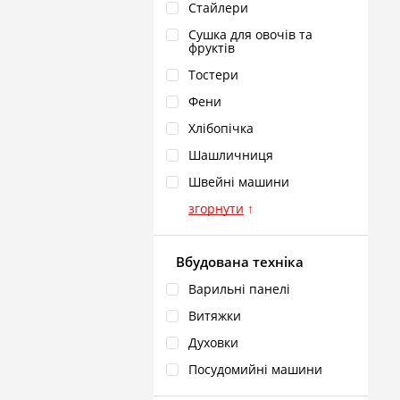
Стайлери
Сушка для овочів та
фруктів
Тостери
Фени
Хлібопічка
Шашличниця
Швейні машини
згорнути
↑
Вбудована техніка
Варильні панелі
Витяжки
Духовки
Посудомийні машини