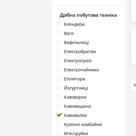
Дрібна побутова техніка
Блендери
Ваги
Вафельниці
Електробритви
Електрогрилі
Електрочайники
Епілятори
Йогуртниці
Кавоварки
Кавомашина
Кавомолки
Кухонні комбайни
М'ясорубки