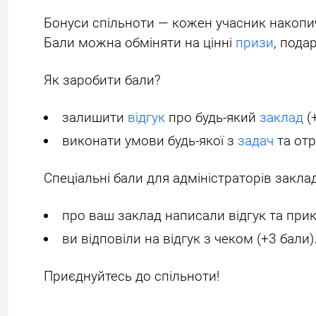
Бонуси спільноти — кожен учасник накопич
Бали можна обміняти на цінні
призи
, пода
Як заробити бали?
залишити
відгук
про будь-який
заклад
(+
виконати умови будь-якої з
задач
та отр
Спеціальні бали для адміністраторів заклад
про ваш заклад написали відгук та прик
ви відповіли на відгук з чеком (+3 бали)
Приєднуйтесь до спільноти!