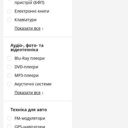
пристрої (БФП)
Електронні книги
Клавіатури
Показати все
↓
Аудіо-, фото- та
відеотехніка
Blu‑Ray плеєри
DVD‑плеєри
MP3‑плеєри
Акустичні системи
Показати все
↓
Техніка для авто
FM‑модулятори
GPS‑навігатори