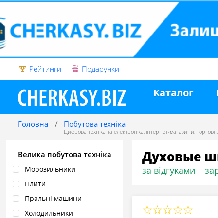
Рейтинги
Подарунки
Каталог
Головна
Побутова техніка
Цифрова техніка та електроніка
,
інтернет-магазини
,
торгові
Духовые ш
Велика побутова техніка
Морозильники
за відгуками
зар
Плити
Пральні машини
Холодильники