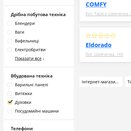
COMFY
бул. Тараса Шевченка, 
Дрібна побутова техніка
Блендери
Ваги
Вафельниці
Eldorado
Електробритви
бул. Шевченка, 145
Показати все
↓
Вбудована техніка
Інтернет-магазини
Т
Варильні панелі
Витяжки
Духовки
Посудомийні машини
Телефони