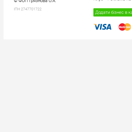
© ФОП Грязнова О.А.
ІПН 2747701722
Додати бізнес в к