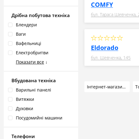
COMFY
бул. Тараса Шевченка, 
Дрібна побутова техніка
Блендери
Ваги
Вафельниці
Eldorado
Електробритви
бул. Шевченка, 145
Показати все
↓
Вбудована техніка
Інтернет-магазини
Т
Варильні панелі
Витяжки
Духовки
Посудомийні машини
Телефони