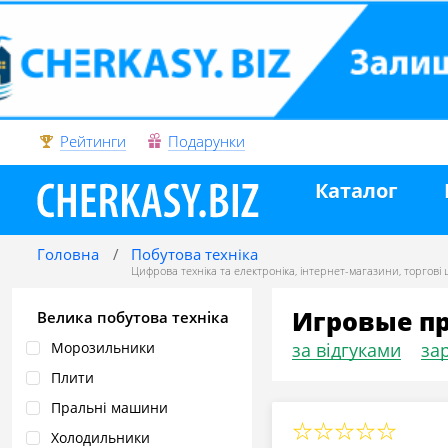
Рейтинги
Подарунки
Каталог
Головна
Побутова техніка
Цифрова техніка та електроніка
,
інтернет-магазини
,
торгові
Игровые пр
Велика побутова техніка
Морозильники
за відгуками
зар
Плити
Пральні машини
Холодильники