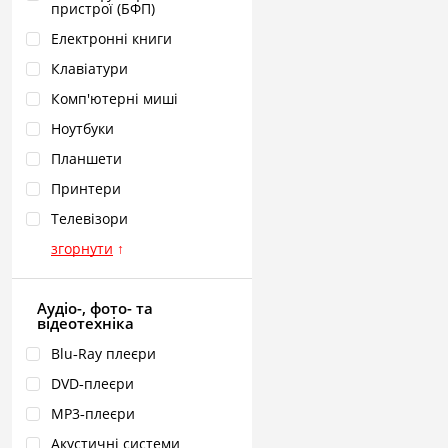
пристрої (БФП)
Електронні книги
Клавіатури
Комп'ютерні миші
Ноутбуки
Планшети
Принтери
Телевізори
згорнути
↑
Аудіо-, фото- та
відеотехніка
Blu‑Ray плеєри
DVD‑плеєри
MP3‑плеєри
Акустичні системи