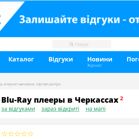
Каталог
Відгуки
Новини
Пог
Журнал
ка
,
інтернет-магазини
,
торгові центри
Blu-Ray плееры в Черкассах
за відгуками
зараз відкриті
на мапі