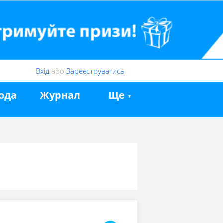
Вхід
або
Зареєструватись
ода
Журнал
Ще