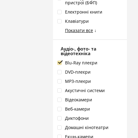
пристрої (БФП)
Електронні книги
Клавіатури
Показати все
↓
Аудіо-, фото- та
відеотехніка
Blu‑Ray плеєри
DVD‑плеєри
MP3‑плеєри
Акустичні системи
Відеокамери
Веб‑камери
Диктофони
Домашні кінотеатри
Екшн‑камери