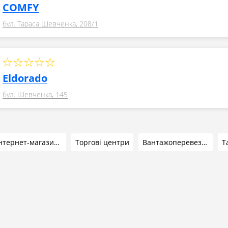
COMFY
бул. Тараса Шевченка, 208/1
Eldorado
бул. Шевченка, 145
Інтернет-магазини
Торгові центри
Вантажоперевезення
Т