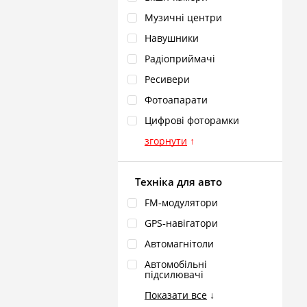
Музичні центри
Навушники
Радіоприймачі
Ресивери
Фотоапарати
Цифрові фоторамки
згорнути
↑
Техніка для авто
FM‑модулятори
GPS‑навігатори
Автомагнітоли
Автомобільні
підсилювачі
Показати все
↓