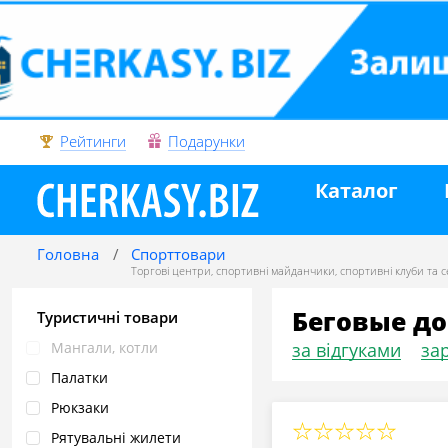
Рейтинги
Подарунки
Каталог
Головна
Спорттовари
Торгові центри
,
спортивні майданчики
,
спортивні клуби та се
Беговые до
Туристичні товари
Мангали, котли
за відгуками
зар
Палатки
Рюкзаки
Рятувальні жилети