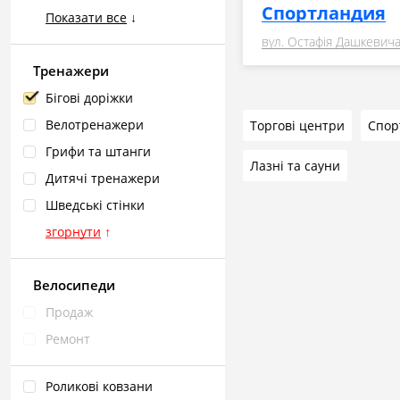
Спортландия
Показати все
↓
вул. Остафія Дашкевича
Тренажери
Бігові доріжки
Велотренажери
Торгові центри
Грифи та штанги
Лазні та сауни
Дитячі тренажери
Шведські стінки
згорнути
↑
Велосипеди
Продаж
Ремонт
Роликові ковзани