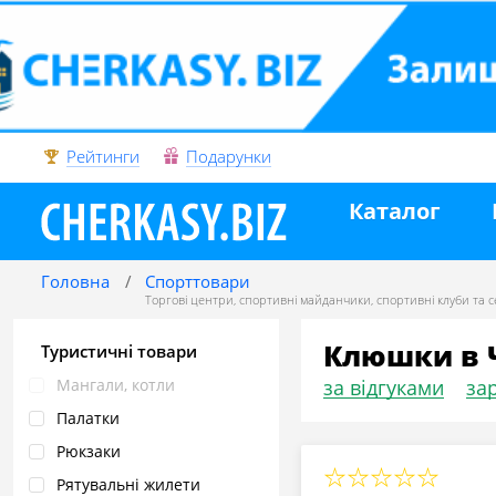
Рейтинги
Подарунки
Каталог
Головна
Спорттовари
Торгові центри
,
спортивні майданчики
,
спортивні клуби та се
Клюшки в 
Туристичні товари
Мангали, котли
за відгуками
зар
Палатки
Рюкзаки
Рятувальні жилети