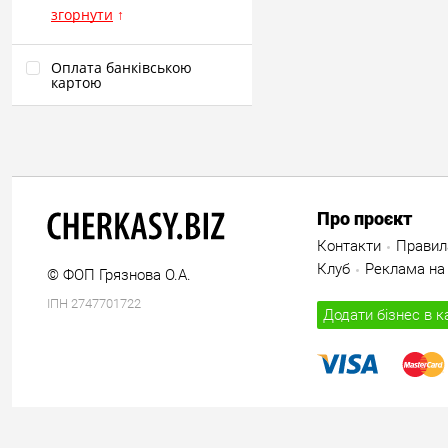
згорнути
↑
Оплата банківською
картою
Про проєкт
Контакти
Правил
Клуб
Реклама на 
© ФОП Грязнова О.А.
ІПН 2747701722
Додати бізнес в к