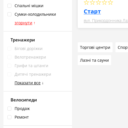
Спальні мішки
Старт
Сумки‑холодильники
вул. Прикордонника Ла
згорнути
↑
Тренажери
Торгові центри
Бігові доріжки
Велотренажери
Лазні та сауни
Грифи та штанги
Дитячі тренажери
Показати все
↓
Велосипеди
Продаж
Ремонт