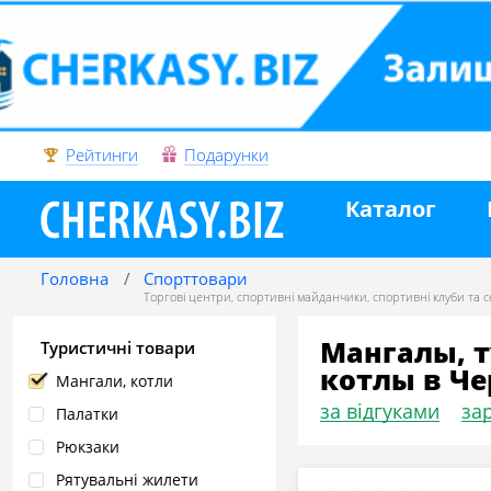
Рейтинги
Подарунки
Каталог
Головна
Спорттовари
Торгові центри
,
спортивні майданчики
,
спортивні клуби та се
Мангалы, 
Туристичні товари
котлы в Че
Мангали, котли
за відгуками
зар
Палатки
Рюкзаки
Рятувальні жилети