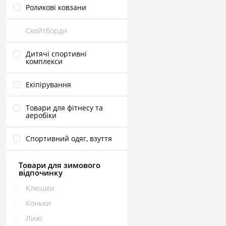
Роликові ковзани
Скейтборди
Дитячі спортивні
комплекси
Екіпірування
Товари для фітнесу та
аеробіки
Спортивний одяг, взуття
Товари для зимового
відпочинку
Клюшки
Коньки
Лижі