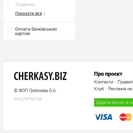
Льодянки
Показати все
↓
Оплата банківською
картою
Про проєкт
Контакти
Правил
Клуб
Реклама на 
© ФОП Грязнова О.А.
ІПН 2747701722
Додати бізнес в к