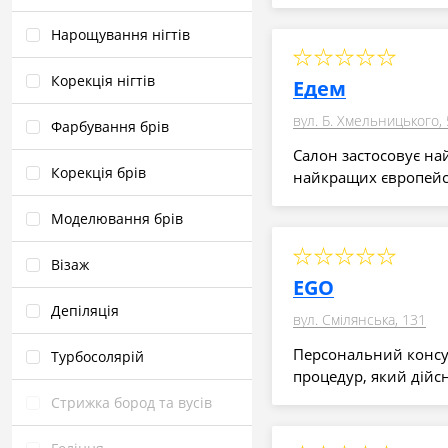
Нарощування нігтів
Корекція нігтів
Едем
вул. Б. Хмельницького,
Фарбування брів
Салон застосовує на
Корекція брів
найкращих європейсь
Моделювання брів
Візаж
EGO
Депіляція
вул. Смілянська, 131
Персональний консул
Турбосолярій
процедур, який дійс
Стрижка бород та вусів