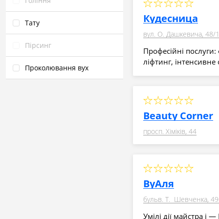
Гоління
Кудесница
Тату
вул. О. Дашкевича, 48/
Пірсинг
Професійні послуги: ф
ліфтинг, інтенсивн
Проколювання вух
Beauty Corner
просп. Хіміків, 44
ВуАля
бульв. Т. Шевченка, 49
Умілі дії майстра і —