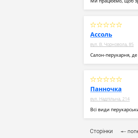
Ми працюємо, щоб зр
Ассоль
вул. В. Чорновола, 85
Салон-перукарня, де 
Панночка
вул. Надпільна, 214
Всі види перукарськи
Сторінки
поп