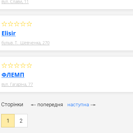
вул. Слави, 11
Elisir
бульв. Т. Шевченка, 270
ФЛЕМП
вул. Гагаріна, 77
Сторінки
попередня
наступна
1
2