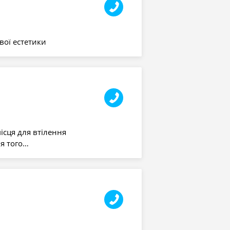
вої естетики
ісця для втілення
ля того…