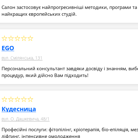
Салон застосовує найпрогресивніші методики, програми та 
найкращих європейських студій.
EGO
вул. Смілянська, 131
Персональний консультант завдяки досвіду і знанням, виб
процедур, який дійсно Вам підходить!
Кудесница
вул. О. Дашкевича, 48/1
Професійні послуги: фітопілінг, кріотерапія, біо-епіляція, мез
ліфтинг, інтенсивне омолодження