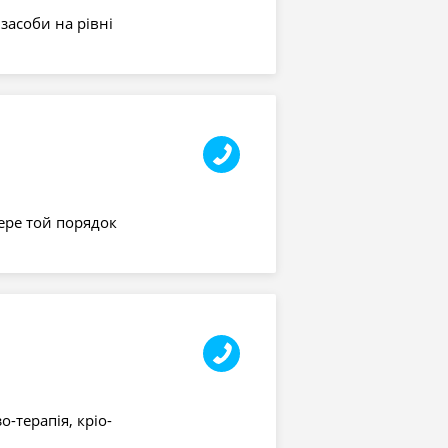
засоби на рівні
ере той порядок
о-терапія, кріо-