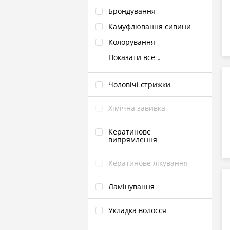
Брондування
Камуфлювання сивини
Колорування
Показати все
↓
Чоловічі стрижки
Хімічна завивка
Кератинове
випрямлення
Кератинове лікування
Ламінування
Укладка волосся