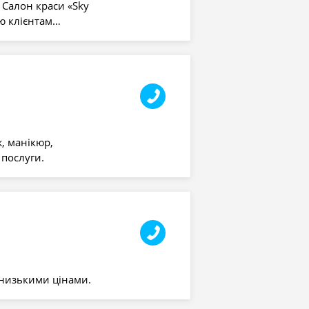
 Салон краси «Sky
ю клієнтам…
, манікюр,
 послуги.
 низькими цінами.