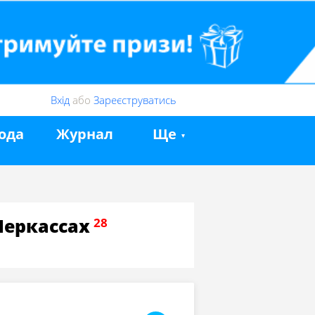
Вхід
або
Зареєструватись
ода
Журнал
Ще
Черкассах