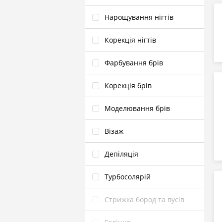
Нарощування нігтів
Корекція нігтів
Фарбування брів
Корекція брів
Моделювання брів
Візаж
Депіляція
Турбосолярій
Стрижка бород та вусів