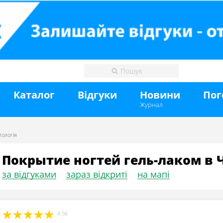
Каталог
Відгуки
Новини
Пог
Журнал
тологія
Покрытие ногтей гель-лаком в 
за відгуками
зараз відкриті
на мапі
4.56