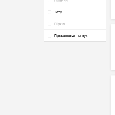
Гоління
Тату
Пірсинг
Проколювання вух