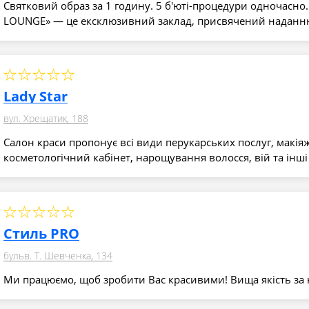
Святковий образ за 1 годину. 5 б'юті-процедури одночасно.
LOUNGE» — це ексклюзивний заклад, присвячений наданн
Lady Star
вул. Хрещатик, 188
Салон краси пропонує всі види перукарських послуг, макіяж
косметологічний кабінет, нарощування волосся, вій та інші
Стиль PRO
бульв. Т. Шевченка, 134
Ми працюємо, щоб зробити Вас красивими! Вища якість за