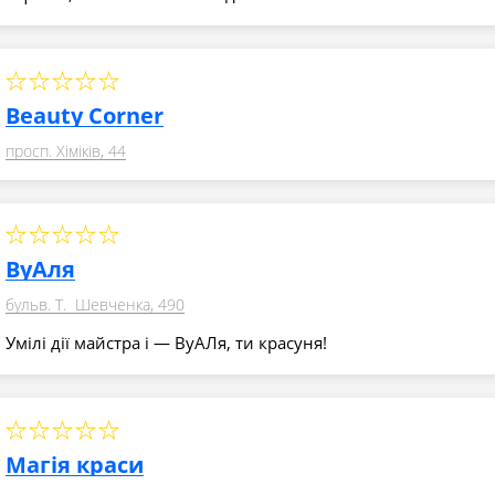
Beauty Corner
просп. Хіміків, 44
ВуАля
бульв. Т. Шевченка, 490
Умілі дії майстра і — ВуАЛя, ти красуня!
Магія краси