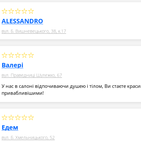
ALESSANDRO
вул. Б. Вишневецького, 38, к.17
Валері
вул. Праведниці Шулежко, 67
У нас в салоні відпочиваючи душею і тілом, Ви стаєте крас
привабливішими!
Едем
вул. Б. Хмельницького, 52