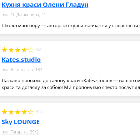
Кухня краси Олени Гладун
вул. О. Дашкевича, 41
Школа манікюру — авторські курси навчання у сфері нігтьо
4.34
Kates.studio
вул. Благовісна, 184
Ласкаво просимо до салону краси «Kates.studio» — вашого м
краси та догляду за собою! Ми пропонуємо спектр послуг д
4.12
Sky LOUNGE
вул. Гагаріна, 29/2