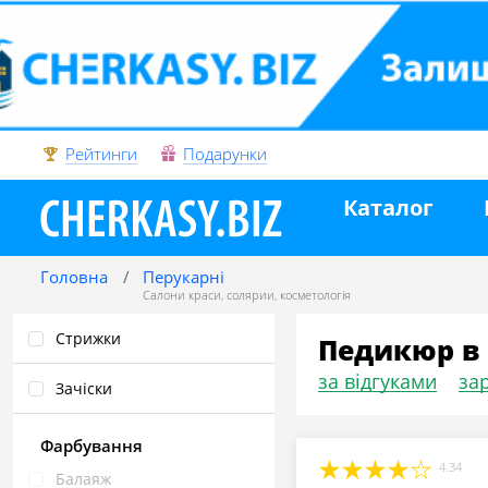
Рейтинги
Подарунки
Каталог
Головна
Перукарні
Салони краси
,
солярии
,
косметологія
Стрижки
Педикюр в
за відгуками
зар
Зачіски
Фарбування
4.34
Балаяж