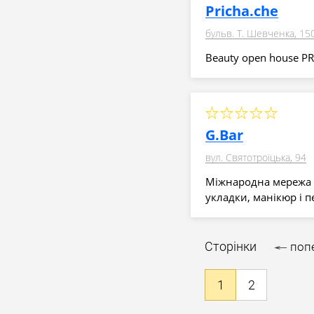
Pricha.che
бульв. Т. Шевченка, 15
Beauty open house P
G.Bar
вул. Святотроїцька, 94
Міжнародна мережа б
укладки, манікюр і п
Сторінки
поп
1
2