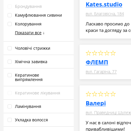
Kates.studio
Брондування
вул. Благовісна, 184
Камуфлювання сивини
Ласкаво просимо до с
Колорування
краси та догляду за
Показати все
↓
Чоловічі стрижки
ФЛЕМП
Хімічна завивка
вул. Гагаріна, 77
Кератинове
випрямлення
Кератинове лікування
Валері
Ламінування
вул. Праведниці Шулеж
Укладка волосся
У нас в салоні відпо
привабливішими!