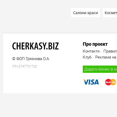
Салони краси
Космет
Про проєкт
Контакти
Правил
Клуб
Реклама на 
© ФОП Грязнова О.А.
ІПН 2747701722
Додати бізнес в к