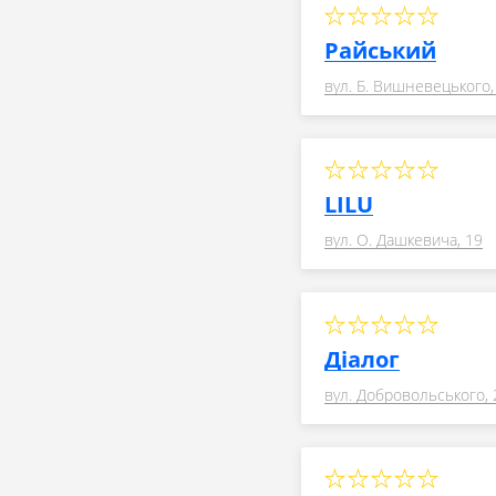
Райський
вул. Б. Вишневецького,
LILU
вул. О. Дашкевича, 19
Діалог
вул. Добровольського, 