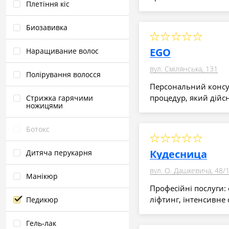
Плетіння кіс
Биозавивка
EGO
Наращивание волос
вул. Смілянська, 131
Полірування волосся
Персональний консул
процедур, який дійс
Стрижка гарячими
ножицями
Ботокс
Кудесница
Дитяча перукарня
вул. О. Дашкевича, 48/
Манікюр
Професійні послуги: ф
ліфтинг, інтенсивн
Педикюр
Гель‑лак