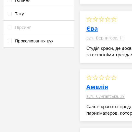
Гоління
Тату
Єва
Пірсинг
вул. Вернигори, 11
Проколювання вух
Студія краси, де дос
за останніми тренда
Амелія
вул. Сумгаїтська, 39
Салон красоты предл
парикмахеров, кото