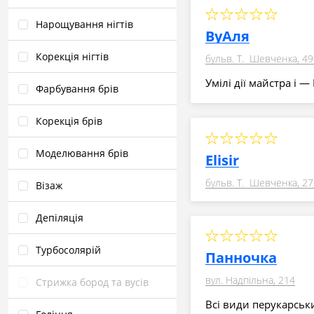
Нарощування нігтів
ВуАля
Корекція нігтів
бульв. Т. Шевченка, 49
Умілі дії майстра і —
Фарбування брів
Корекція брів
Моделювання брів
Elisir
бульв. Т. Шевченка, 27
Візаж
Депіляція
Турбосолярій
Панночка
вул. Надпільна, 214
Стрижка бород та вусів
Всі види перукарськи