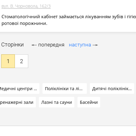
вул. В. Чорновола, 162/3
Стоматологічний кабінет займається лікуванням зубів і гігі
ротової порожнини.
Сторінки
попередня
наступна
1
2
Медичні центри та лабораторії
Поліклініки та лікарні
Дитячі поліклініки та лікарні
ренажерні зали
Лазні та сауни
Басейни