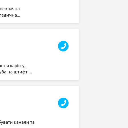
апевтична
топедична…
ння карієсу,
зуба на штифті…
бувати канали та