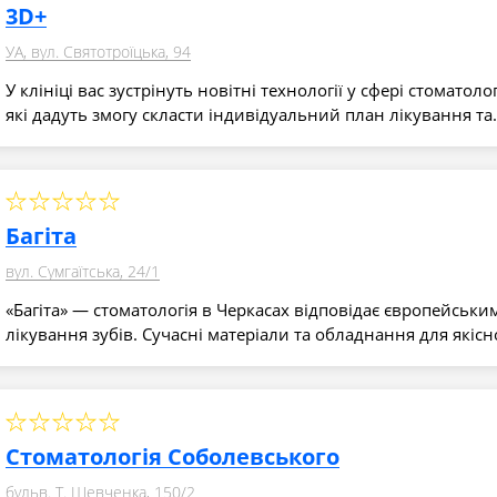
3D+
УА, вул. Святотроїцька, 94
У клініці вас зустрінуть новітні технології у сфері стоматолог
які дадуть змогу скласти індивідуальний план лікування т
Багіта
вул. Сумгаїтська, 24/1
«Багіта» — стоматологія в Черкасах відповідає європейськи
лікування зубів. Сучасні матеріали та обладнання для якіс
Стоматологія Соболевського
бульв. Т. Шевченка, 150/2