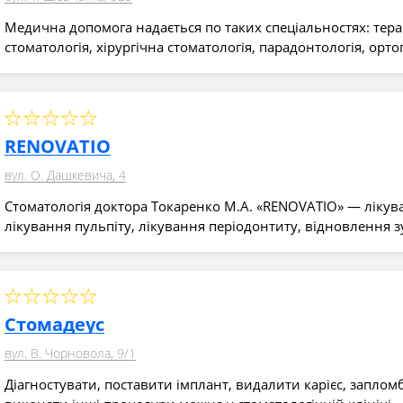
Медична допомога надається по таких спеціальностях: тер
стоматологія, хірургічна стоматологія, парадонтологія, ор
RENOVATIO
вул. О. Дашкевича, 4
Стоматологія доктора Токаренко М.А. «RENOVATIO» — лікува
лікування пульпіту, лікування періодонтиту, відновлення 
Стомадеус
вул. В. Чорновола, 9/1
Діагностувати, поставити імплант, видалити карієс, заплом