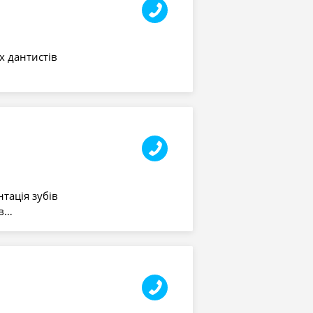
х дантистів
нтація зубів
ів…