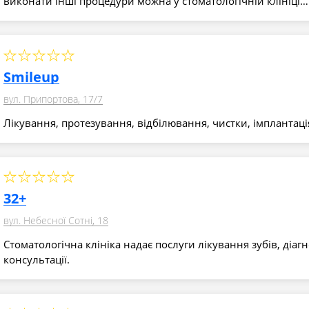
виконати інші процедури можна у стоматологічній клініці…
Smileup
вул. Припортова, 17/7
Лікування, протезування, відбілювання, чистки, імплантаці
32+
вул. Небесної Сотні, 18
Стоматологічна клініка надає послуги лікування зубів, діагн
консультації.