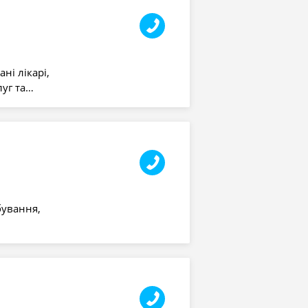
ні лікарі,
луг та…
бування,