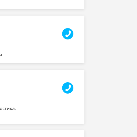
я.
остика,