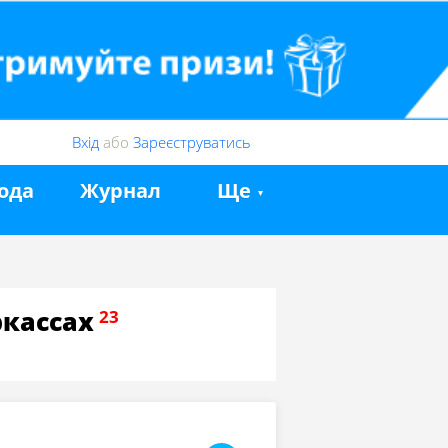
Вхід
або
Зареєструватись
ода
Журнал
Ще
ркассах