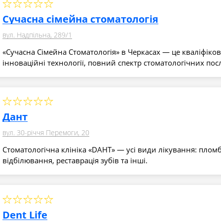
Cучасна сімейна стоматологія
вул. Надпільна, 289/1
«Сучасна Сімейна Стоматологія» в Черкасах — це кваліфікова
інноваційні технології, повний спектр стоматологічних пос
Дант
вул. 30-річчя Перемоги, 20
Стоматологічна клініка «DАНТ» — усі види лікування: плом
відбілювання, реставрація зубів та інші.
Dent Life