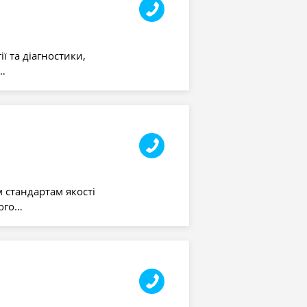
ії та діагностики,
а…
м стандартам якості
ного…