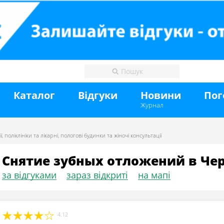
Каталог
Відгуки
Новини
Пог
Журнал
ї
,
поліклініки та лікарні
,
пологові будинки та жіночі консультації
Снятие зубных отложений в Че
за відгуками
зараз відкриті
на мапі
4.12