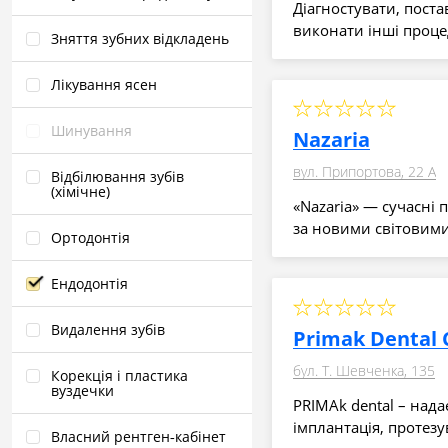
Діагностувати, поста
виконати інші проце
Зняття зубних відкладень
Лікування ясен
Шинування
Nazaria
вул. Припортова, 22 А
Відбілювання зубів
(хімічне)
«Nazaria» — сучасні 
за новими світовим
Ортодонтія
Ендодонтія
Видалення зубів
Primak Dental C
бул. Т. Шевченка, 135
Корекція і пластика
вуздечки
PRIMAk dental – нада
імплантація, протезу
Власний рентген‑кабінет