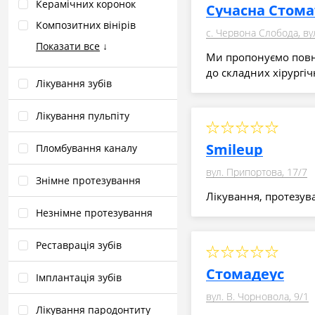
Керамічних коронок
Сучасна Стома
Композитних вінірів
с. Червона Слобода, ву
Показати все
↓
Ми пропонуємо повни
до складних хірургіч
Лікування зубів
Лікування пульпіту
Smileup
Пломбування каналу
вул. Припортова, 17/7
Знімне протезування
Лікування, протезува
Незнімне протезування
Реставрація зубів
Стомадеус
Імплантація зубів
вул. В. Чорновола, 9/1
Лікування пародонтиту