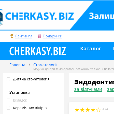
Рейтинги
Подарунки
Каталог
Головна
Стоматології
Медичні центри та лабораторії
,
поліклініки та лікарні
,
пологов
Дитяча стоматологія
Эндодонтия
за відгуками
зар
Установка
Вкладок
Керамічних вінірів
4.44