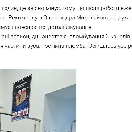
 годин, це звісно мінус, тому що після роботи вж
 час. Рекомендую Олександра Миколайовича, дуже
ує і пояснює всі деталі лікування.
зні записи, дні: анестезія, пломбування 3 каналів,
ія частини зуба, постійна пломба. Обійшлось усе 