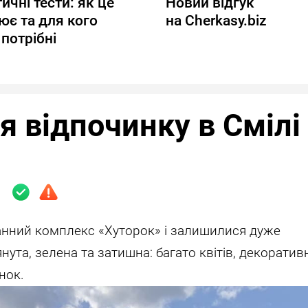
ичні тести: як це
Новий відгук
ює та для кого
на Cherkasy.biz
потрібні
я відпочинку в Смілі
анний комплекс «Хуторок» і залишилися дуже
ута, зелена та затишна: багато квітів, декоративн
нок.