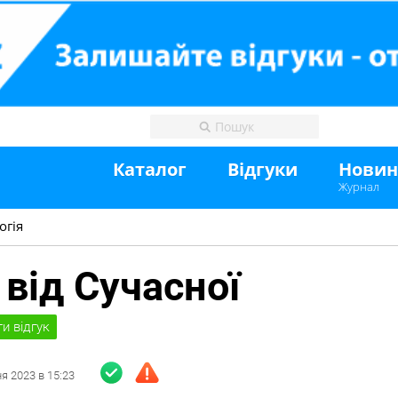
Каталог
Відгуки
Нови
Журнал
огія
 від Сучасної
и відгук
ня
2023
в
15:23