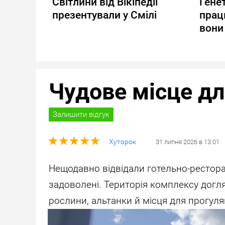
Світлини від Вікіпедії
Генет
презентували у Смілі
прац
вони 
Чудове місце дл
Залишити відгук
Хуторок
31
липня
2026
в
13:01
Нещодавно відвідали готельно-рестор
задоволені. Територія комплексу доглян
рослини, альтанки й місця для прогуля