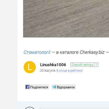
Стоматології
— в каталоге Cherkasy.biz —
Linushka1006
Спасибі автору
20 відгуків,
6 місце в рейтинзі
Поділитися
Відправити