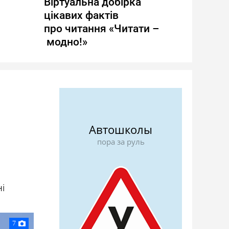
Віртуальна добірка
цікавих фактів
про читання «Читати –
модно!»
Автошколы
пора за руль
і
7