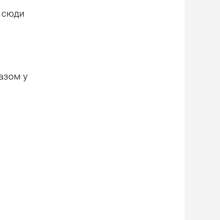
е сюди
разом у