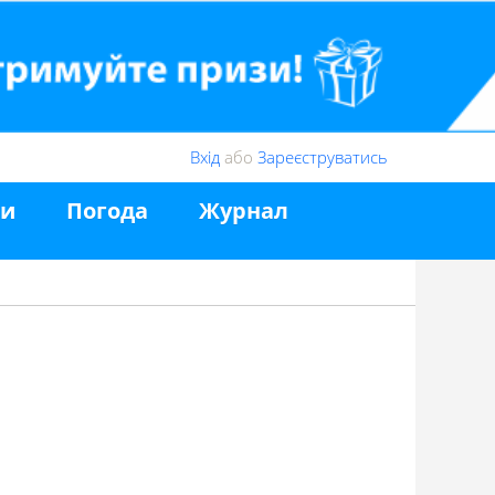
Вхід
або
Зареєструватись
ни
Погода
Журнал