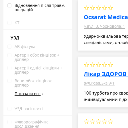
Відновлення після травм,
операцій
Ocsarat Medica
КТ
м.вул. В. Чорновола, 1
Ударно-хвильова тера
УЗД
спеціалістами, онлай
АВ фістула
Артерії обох кінцівок +
доплер
Артерії однієї кінцівки +
доплер
Лікар ЗДОРОВ
Вени обох кінцівок +
вул.Козацька 9/1
доплер
100 турбота про свої
Показати все
↓
індивідуальний підхі
УЗД вагітності
Флюорографічне
дослідження