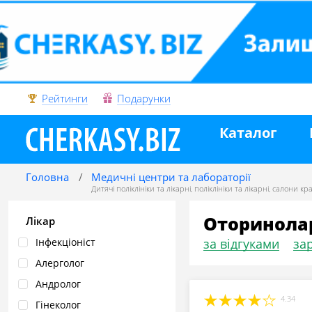
Рейтинги
Подарунки
Каталог
Головна
Медичні центри та лабораторії
Дитячі поліклініки та лікарні
,
поліклініки та лікарні
,
салони кр
Оторинолар
Лікар
Інфекціоніст
за відгуками
зар
Алерголог
Андролог
4.34
Гінеколог