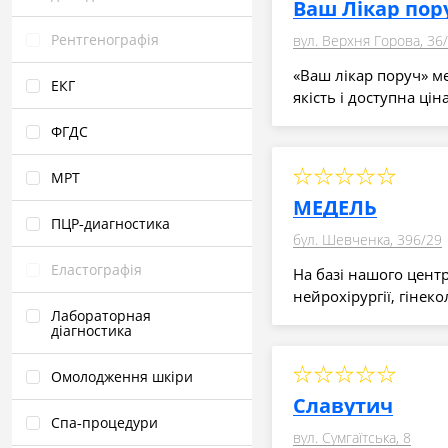
Ваш Лікар пор
Рентгенографія
вул. Верхня Горова, 36
«Ваш лікар поруч» м
ЕКГ
якість і доступна ціна
ФГДС
МРТ
МЕДЕЛЬ
ПЦР‑диагностика
бул. Шевченка, 396/29
Еластографія
На базі нашого цент
нейрохірургії, гінекол
Лабораторная
діагностика
Омолодження шкіри
Славутич
Спа‑процедури
вул. Сумгаїтська, 8