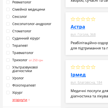
хвороб, сучасні та с
Ревматолог
Сімейної медицини
Сексолог
Сексопатолог‑андролог
Астра
Стоматолог
вул. Гоголя, 368
Судинний хірург
Реабілітаційно-оздо
Терапевт
для підтримання та 
Травматолог
Трихолог
от 250 грн
Ультразвукової
діагностики
Ірмед
Уролог
вул. Благовісна, 184
Фізіотерапевт
Медичні послуги для в
Хірург
діагностика та лікув
згорнути
↑