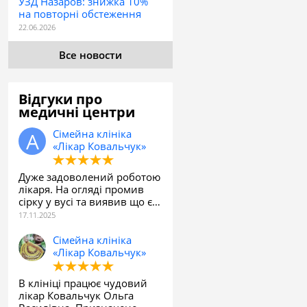
УЗД Назаров: знижка 10%
на повторні обстеження
Все новости
Відгуки про
медичні центри
Сімейна клініка
«Лікар Ковальчук»
Дуже задоволений роботою
лікаря. На огляді промив
сірку у вусі та виявив що є…
Сімейна клініка
«Лікар Ковальчук»
В клініці працює чудовий
лікар Ковальчук Ольга