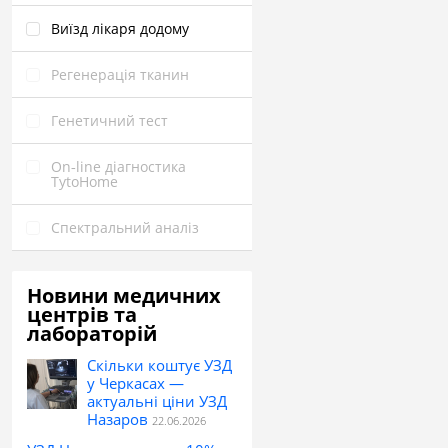
Виїзд лікаря додому
Pегенерація тканин
Генетичний тест
On‑line діагностика
TytoHome
Спектральний аналіз
Новини медичних
центрів та
лабораторій
Скільки коштує УЗД
у Черкасах —
актуальні ціни УЗД
Назаров