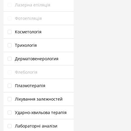
Лазерна епіляція
Фотоепіляція
Косметологія
Трихологія
Дерматовенерология
Флебологія
Плазмотерапія
Лікування залежностей
Ударно‑хвильова терапія
Лабораторні аналізи