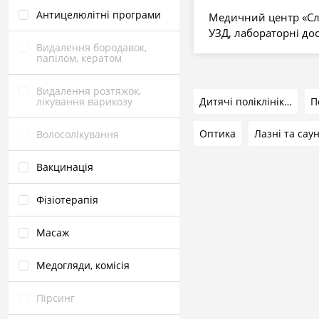
Антицелюлітні програми
Медичний центр «Сла
УЗД, лабораторні до
Видалення бородавок,
папілом, кератом
Видалення розтяжок,
лікування варикозу
Дитячі поліклініки та лікарні
Оптика
Лазні та сау
Волосолікування
Вакцинація
Фізіотерапія
Масаж
Медогляди, комісія
Пірсинг