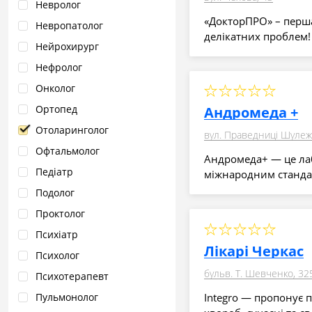
Невролог
«ДокторПРО» – перша
Невропатолог
делікатних проблем!
Нейрохирург
Нефролог
Онколог
Ортопед
Андромеда +
Отоларинголог
вул. Праведниці Шулеж
Офтальмолог
Андромеда+ — це лаб
Педіатр
міжнародним стандар
Подолог
Проктолог
Психіатр
Лікарі Черкас
Психолог
бульв. Т. Шевченко, 32
Психотерапевт
Integro — пропонує п
Пульмонолог