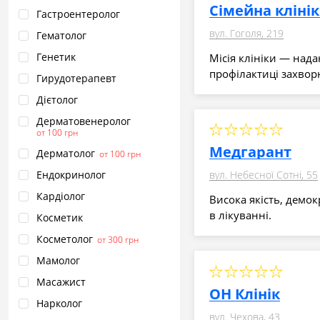
Сімейна кліні
Гастроентеролог
вул. Гоголя, 219
Гематолог
Генетик
Місія клініки — нада
профілактиці захвор
Гирудотерапевт
Дієтолог
Дерматовенеролог
от 100 грн
Медгарант
Дерматолог
от 100 грн
Ендокринолог
вул. Небесної Сотні, 55
Кардіолог
Висока якість, демок
в лікуванні.
Косметик
Косметолог
от 300 грн
Мамолог
Масажист
ОН Клінік
Нарколог
вул. Чехова, 43