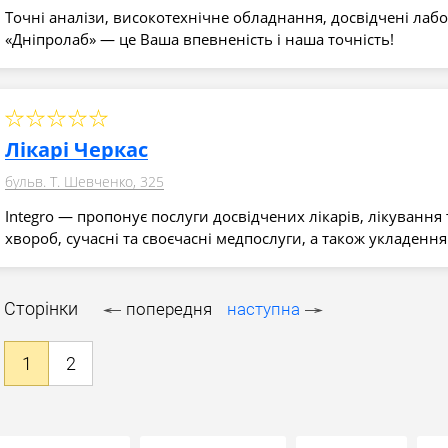
Точні аналізи, високотехнічне обладнання, досвідчені лаб
«Дніпролаб» — це Ваша впевненість і наша точність!
Лікарі Черкас
бульв. Т. Шевченко, 325
Integro — пропонує послуги досвідчених лікарів, лікування 
хвороб, сучасні та своєчасні медпослуги, а також укладенн
Сторінки
попередня
наступна
1
2