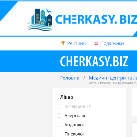
Рейтинги
Подарунки
Головна
Медичні центри та л
Дитячі поліклініки та лікарні
,
п
Лікар
Інфекціоніст
Алерголог
Андролог
Гінеколог