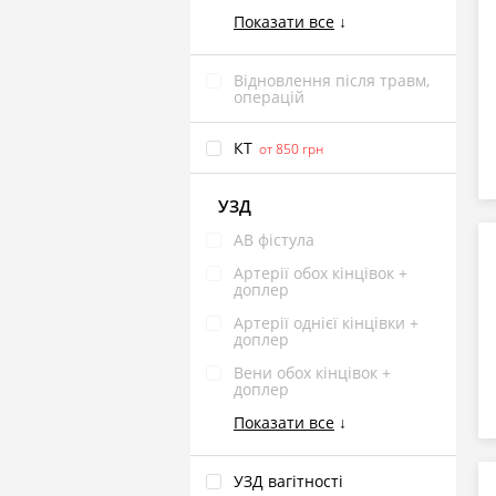
Показати все
↓
Відновлення після травм,
операцій
КТ
от 850 грн
УЗД
АВ фістула
Артерії обох кінцівок +
доплер
Артерії однієї кінцівки +
доплер
Вени обох кінцівок +
доплер
Показати все
↓
УЗД вагітності