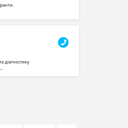
оранти.
та діагностику
я…