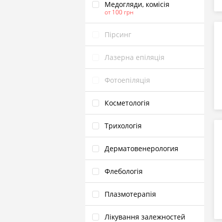
Медогляди, комісія
от 100 грн
Пірсинг
Лазерна епіляція
Фотоепіляція
Косметологія
Трихологія
Дерматовенерология
Флебологія
Плазмотерапія
Лікування залежностей