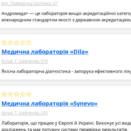
вул. Праведниці Шулежко, 67
Андромеда+ — це лабораторія вищої акредитаційної категор
міжнародним стандартом якості з державною акредитацією,
Медична лабораторія «Dila»
бульв. Т. Шевченка, 318
Якісна лабораторна діагностика - запорука ефективного лік
Медична лабораторія «Synevo»
бульв. Т. Шевченка, 243
Лабораторія, що працює у Європі й Україні. Виконує усі вид
досліджень та має потужну систему перевірки результатів.