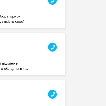
абораторно-
є якість своєї…
і відмінне
ого обладнання…