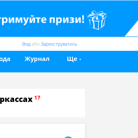
Вхід
або
Зареєструватись
ода
Журнал
Ще
ркассах