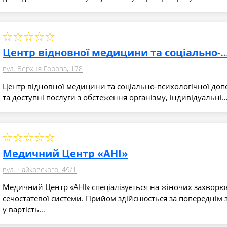
Центр відновної медицини та соціально-психоло
вул. Верхня Горова, 178
Центр відновної медицини та соціально-психологічної допо
та доступні послуги з обстеження організму, індивідуальні
Медичний Центр «АНІ»
вул. Чайковского, 49/1
Медичний Центр «АНІ» спеціалізується на жіночих захвор
сечостатевої системи. Прийом здійснюється за попереднім 
у вартість…