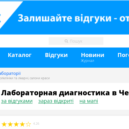
Каталог
Відгуки
Новини
Пог
Журнал
абораторії
оліклініки та лікарні
,
салони краси
Лабораторная диагностика в Че
за відгуками
зараз відкриті
на мапі
4.26