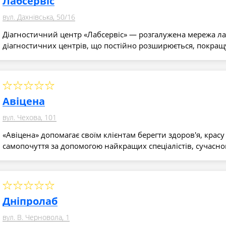
Лабсервіс
вул. Дахнівська, 50/16
Діагностичний центр «Лабсервіс» — розгалужена мережа л
діагностичних центрів, що постійно розширюється, покращу
Авіцена
вул. Чехова, 101
«Авіцена» допомагає своїм клієнтам берегти здоров'я, красу 
самопочуття за допомогою найкращих спеціалістів, сучасн
Дніпролаб
вул. В. Черновола, 1