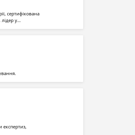
ії, сертифікована
 лідер у…
ування.
и експертиз,