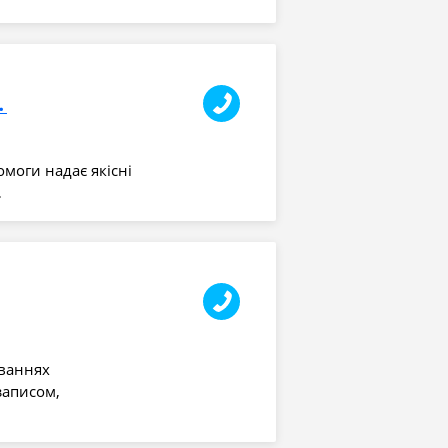
гічної допомоги
моги надає якісні
…
юваннях
записом,