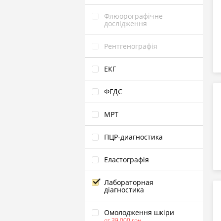
Флюорографічне
дослідження
Рентгенографія
ЕКГ
ФГДС
МРТ
ПЦР‑диагностика
Еластографія
Лабораторная
діагностика
Омолодження шкіри
от 39 000 грн