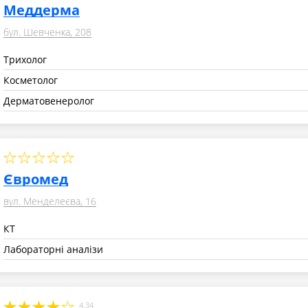
Меддерма
бул. Шевченка, 208
Трихолог
Косметолог
Дерматовенеролог
Євромед
вул. Менделеєва, 16
КТ
Лабораторні аналізи
4.34