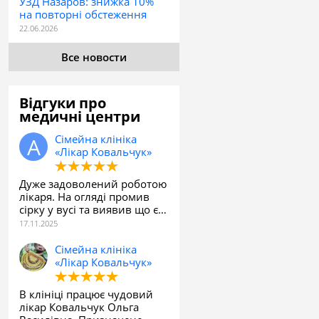
УЗД Назаров: знижка 10%
на повторні обстеження
Все новости
Відгуки про
медичні центри
Сімейна клініка
«Лікар Ковальчук»
Дуже задоволений роботою
лікаря. На огляді промив
сірку у вусі та виявив що є…
Сімейна клініка
«Лікар Ковальчук»
В клініці працює чудовий
лікар Ковальчук Ольга