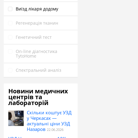
Виїзд лікаря додому
Pегенерація тканин
Генетичний тест
On‑line діагностика
TytoHome
Спектральний аналіз
Новини медичних
центрів та
лабораторій
Скільки коштує УЗД
у Черкасах —
актуальні ціни УЗД
Назаров