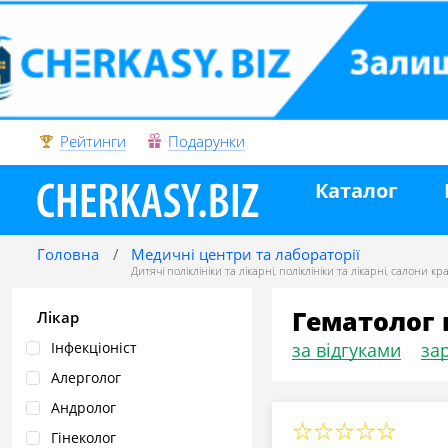
Рейтинги
Подарунки
Каталог
Головна
Медичні центри та лабораторії
Дитячі поліклініки та лікарні
,
поліклініки та лікарні
,
салони кр
Гематолог 
Лікар
Інфекціоніст
за відгуками
зар
Алерголог
Андролог
Гінеколог