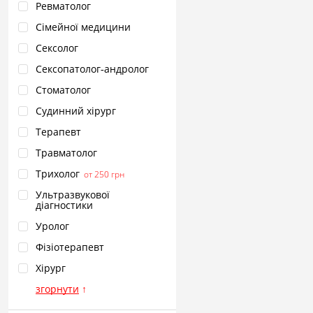
Ревматолог
Сімейної медицини
Сексолог
Сексопатолог‑андролог
Стоматолог
Судинний хірург
Терапевт
Травматолог
Трихолог
от 250 грн
Ультразвукової
діагностики
Уролог
Фізіотерапевт
Хірург
згорнути
↑