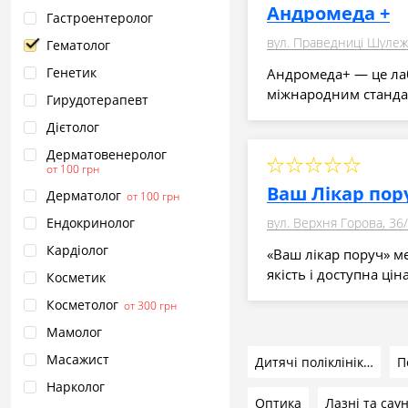
Андромеда +
Гастроентеролог
вул. Праведниці Шулеж
Гематолог
Генетик
Андромеда+ — це лаб
міжнародним стандар
Гирудотерапевт
Дієтолог
Дерматовенеролог
от 100 грн
Ваш Лікар пор
Дерматолог
от 100 грн
Ендокринолог
вул. Верхня Горова, 36
Кардіолог
«Ваш лікар поруч» м
якість і доступна ціна
Косметик
Косметолог
от 300 грн
Мамолог
Масажист
Дитячі поліклініки та лікарні
Нарколог
Оптика
Лазні та сау