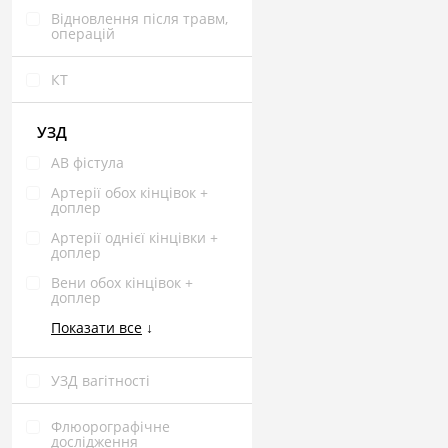
Відновлення після травм,
операцій
КТ
УЗД
АВ фістула
Артерії обох кінцівок +
доплер
Артерії однієї кінцівки +
доплер
Вени обох кінцівок +
доплер
Показати все
↓
УЗД вагітності
Флюорографічне
дослідження