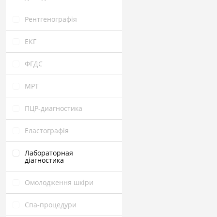
Рентгенографія
ЕКГ
ФГДС
МРТ
ПЦР‑диагностика
Еластографія
Лабораторная
діагностика
Омолодження шкіри
Спа‑процедури