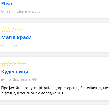
Elisir
бульв. Т. Шевченка, 270
Магія краси
вул. Слави, 11
Кудесница
вул. О. Дашкевича, 48/1
Професійні послуги: фітопілінг, кріотерапія, біо-епіляція, мез
ліфтинг, інтенсивне омолодження