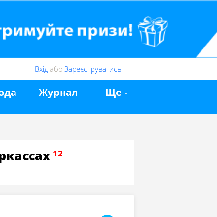
Вхід
або
Зареєструватись
ода
Журнал
Ще
ркассах