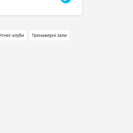
ітнес-клуби
Тренажерні зали