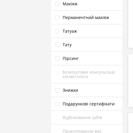
Макіяж
Перманентний макіяж
Татуаж
Тату
Пірсинг
Безкоштовні консультації
косметолога
Знижки
Подарункові сертифікати
Відбілювання зубів
Проколювання вух