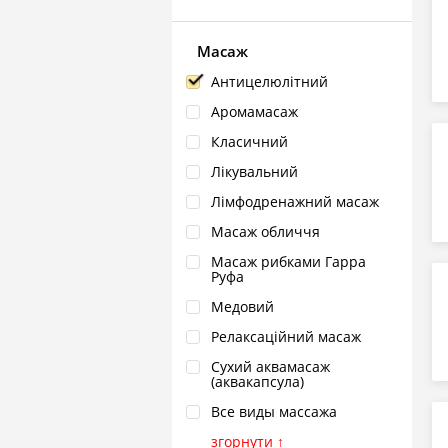
Масаж
Антицелюлітний
Аромамасаж
Класичний
Лікувальний
Лімфодренажний масаж
Масаж обличчя
Масаж рибками Гарра
Руфа
Медовий
Релаксаційний масаж
Сухий аквамасаж
(аквакапсула)
Все виды массажа
згорнути
↑