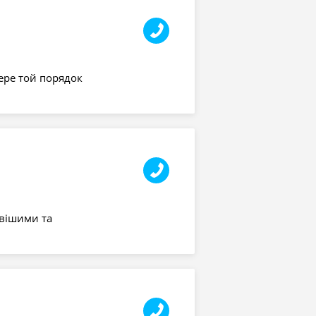
ере той порядок
ивішими та