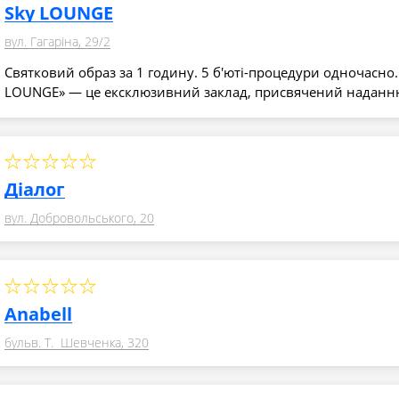
Sky LOUNGE
вул. Гагаріна, 29/2
Святковий образ за 1 годину. 5 б'юті-процедури одночасно.
LOUNGE» — це ексклюзивний заклад, присвячений наданн
Діалог
вул. Добровольського, 20
Anabell
бульв. Т. Шевченка, 320