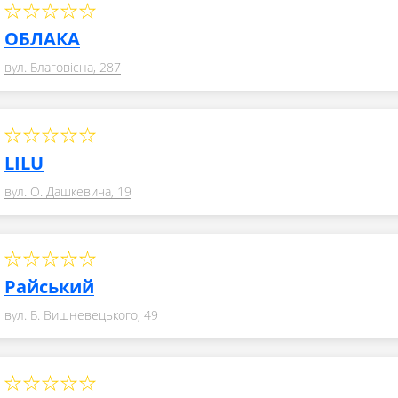
ОБЛАКА
вул. Благовісна, 287
LILU
вул. О. Дашкевича, 19
Райський
вул. Б. Вишневецького, 49