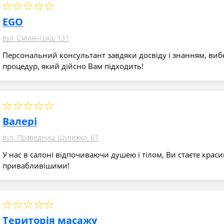
EGO
вул. Смілянська, 131
Персональний консультант завдяки досвіду і знанням, виб
процедур, який дійсно Вам підходить!
Валері
вул. Праведниці Шулежко, 67
У нас в салоні відпочиваючи душею і тілом, Ви стаєте крас
привабливішими!
Територія масажу