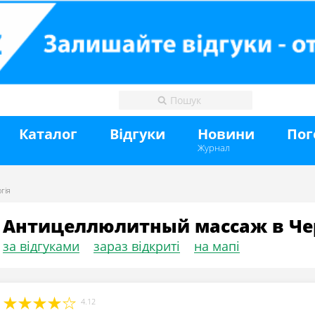
Каталог
Відгуки
Новини
Пог
Журнал
гія
Антицеллюлитный массаж в Че
за відгуками
зараз відкриті
на мапі
4.12