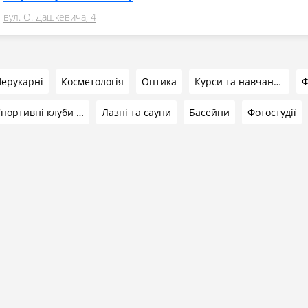
вул. О. Дашкевича, 4
ерукарні
Косметологія
Оптика
Курси та навчання
Ф
Спортивні клуби та секції
Лазні та сауни
Басейни
Фотостудії