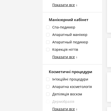
Показати все
↓
Манікюрний кабінет
Cпа‑педикюр
Апаратный манікюр
Апаратный педикюр
Корекція нігтів
Показати все
↓
Косметичні процедури
Ін'єкційні процедури
Апаратна косметологія
Депіляція воском
Дермобразія
Показати все
↓