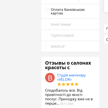
Оплата банківською
картою
Баня Хамам
П
ТурбоСолярій
MAKEUP
Отзывы о салонах
красоты с
Студія манікюру
«VELOR»
Сподобалось все. Від
привітності-до якості
послуг. Приходжу вже не в
перше…