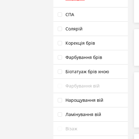
СПА
Солярій
Корекція брів
Фарбування брів
Біотатуаж брів хною
Фарбування вій
Нарощування вій
Ламінування вій
Візаж