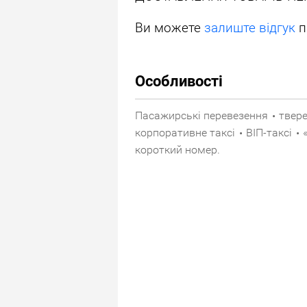
Ви можете
залиште відгук
п
Особливості
Пасажирські перевезення
твере
•
корпоративне таксі
ВІП-таксі
•
•
•
короткий номер
.
•