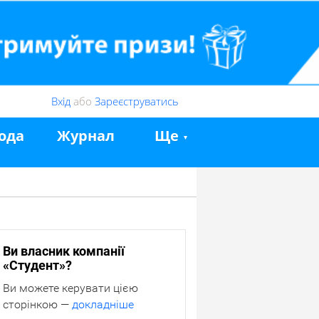
Вхід
або
Зареєструватись
ода
Журнал
Ще
Ви власник компанії
«Студент»?
Ви можете керувати цією
сторінкою —
докладніше