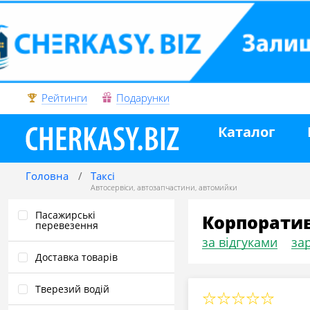
Рейтинги
Подарунки
Каталог
Головна
Таксі
Автосервіси
,
автозапчастини
,
автомийки
Пасажирські
Корпоратив
перевезення
за відгуками
зар
Доставка товарів
Тверезий водій