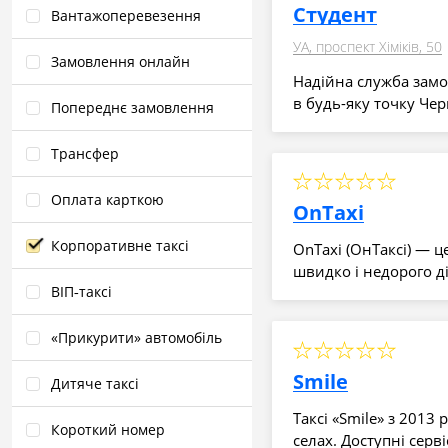
Студент
Вантажоперевезення
УА, проспект Хіміків, 50
Замовлення онлайн
Надійна служба замо
в будь-яку точку Чер
Попереднє замовлення
Трансфер
Оплата карткою
OnTaxi
Корпоративне таксі
OnTaxi (ОнТаксі) — ц
швидко і недорого д
ВІП‑таксі
«Прикурити» автомобіль
Smile
Дитяче таксі
Таксі «Smile» з 2013 
Короткий номер
селах. Доступні серв