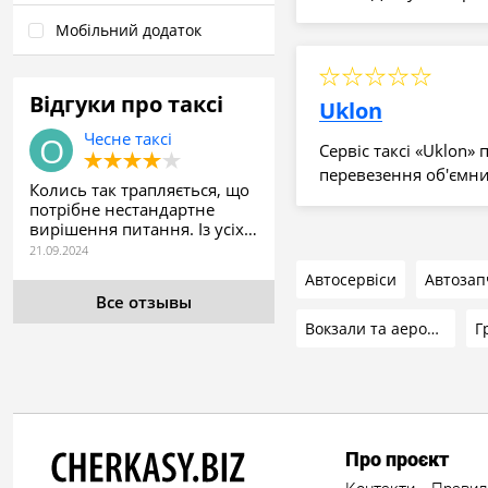
Мобільний додаток
Відгуки про таксі
Uklon
Чесне таксі
Сервіс таксі «Uklon»
перевезення об'ємни
Колись так трапляється, що
потрібне нестандартне
вирішення питання. Із усіх…
Автосервіси
Автозап
Все отзывы
Вокзали та аеропорт
Про проєкт