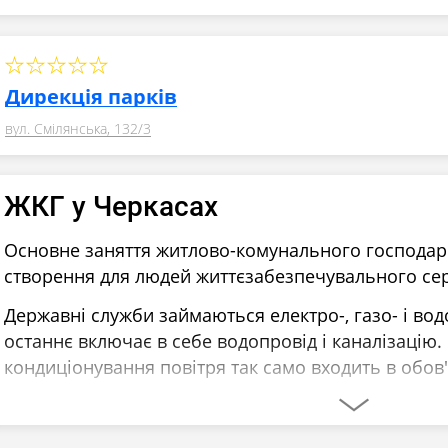
Дирекція парків
вул. Смілянська, 132/3
ЖКГ у Черкасах
Основне заняття житлово-комунального господарс
створення для людей життєзабезпечувального се
Державні служби займаються електро-, газо- і во
останнє включає в себе водопровід і каналізацію. 
кондиціонування повітря так само входить в обов'
Ліфти обслуговують державні та приватні фірми, я
встановленням, ремонтом і аварійним відкриттям.