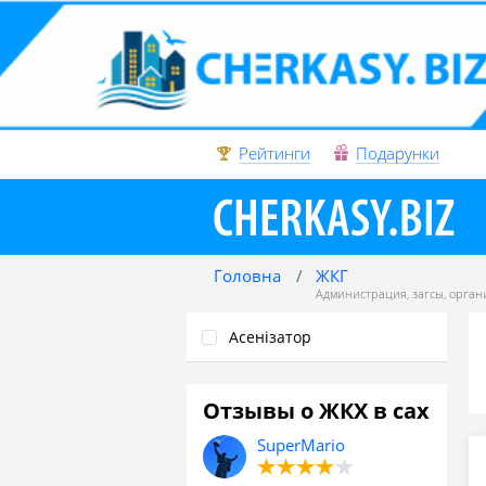
Рейтинги
Подарунки
Головна
ЖКГ
Администрация
,
загсы
,
органи
Асенізатор
Отзывы о ЖКХ в сах
SuperMario