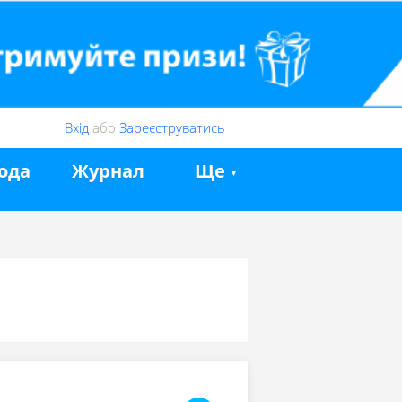
Вхід
або
Зареєструватись
ода
Журнал
Ще