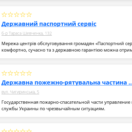
Державний паспортний сервіс
б-р Тараса Шевченка, 132
Мережа центрів обслуговування громадян «Паспортний сер
комфортно, сучасно та з державною гарантією можна отри
Державна пожежно-рятувальн
вул. Чигиринська, 5
Государственная пожарно-спасательной части управление
службы Украины по чрезвычайным ситуациям.