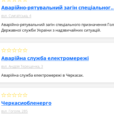
Аварійно-рятувальний загін спеціального
вул. Сумгаїтська, 4
Аварійно-рятувальний загін спеціального призначення Го
Державної служби України з надзвичайних ситуацій.
Аварійна служба електромережі
вул. Андрія Терещенка, 3
Аварійна служба електромережі в Черкасах.
Черкасиобленерго
вул. Гоголя, 285