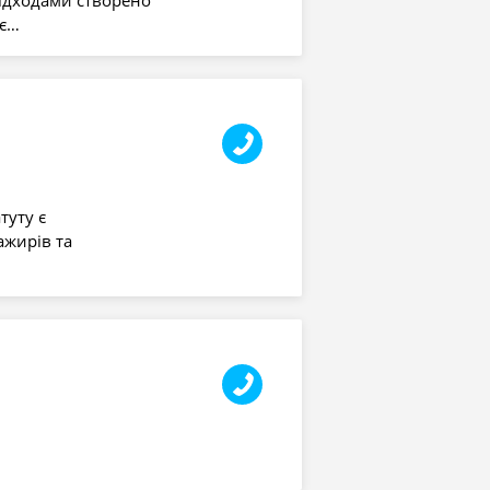
 є…
туту є
ажирів та