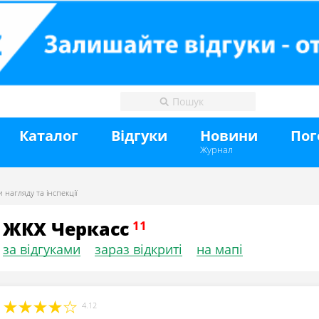
Каталог
Відгуки
Новини
Пог
Журнал
 нагляду та інспекції
ЖКХ Черкасс
за відгуками
зараз відкриті
на мапі
4.12