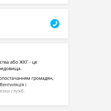
тва або ЖКГ - це
редовища.
допостачанням громадян,
Вентиляція і
язки служб.
кі займаються їх