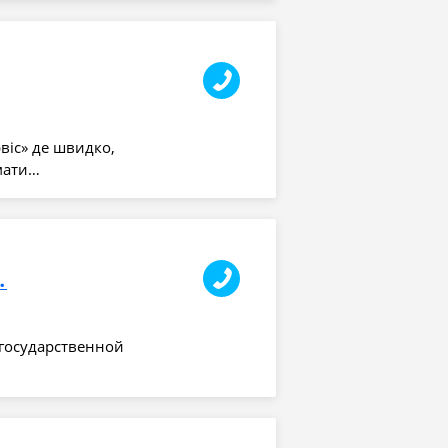
віс» де швидко,
мати…
а частина №1
 государственной