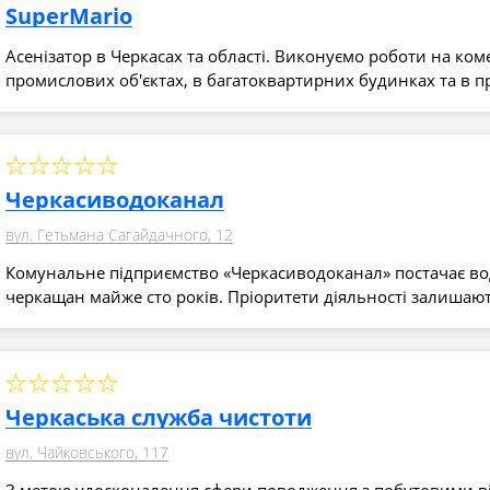
SuperMario
Асенізатор в Черкасах та області. Виконуємо роботи на ком
промислових об'єктах, в багатоквартирних будинках та в 
Черкасиводоканал
вул. Гетьмана Сагайдачного, 12
Комунальне підприємство «Черкасиводоканал» постачає вод
черкащан майже сто років. Пріоритети діяльності залиша
Черкаська служба чистоти
вул. Чайковського, 117
З метою удосконалення сфери поводження з побутовими в