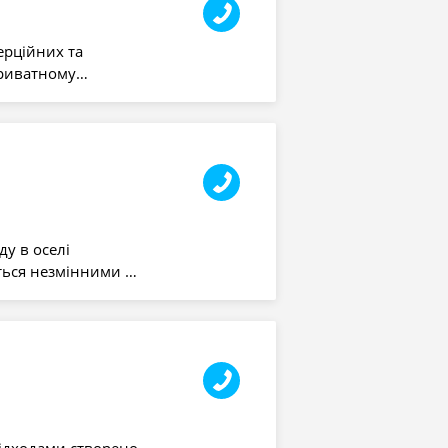
ерційних та
приватному…
у в оселі
ються незмінними …
ідходами створено