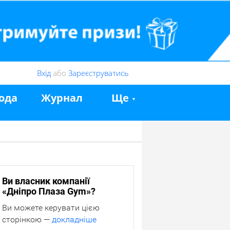
Вхід
або
Зареєструватись
ода
Журнал
Ще
Ви власник компанії
«Дніпро Плаза Gym»?
Ви можете керувати цією
сторінкою —
докладніше