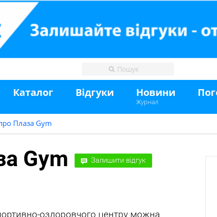
Каталог
Відгуки
Новини
Пог
Журнал
про Плаза Gym
за Gym
Залишити відгук
портивно-оздоровчого центру можна