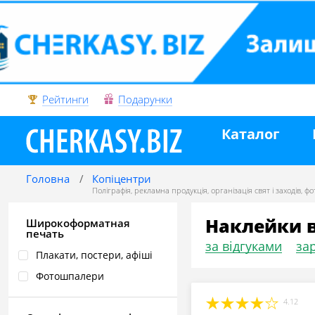
Рейтинги
Подарунки
Каталог
Головна
Копіцентри
Поліграфія, рекламна продукція
,
організація свят і заходів
,
фо
Наклейки в
Широкоформатная
печать
за відгуками
зар
Плакати, постери, афіші
Фотошпалери
4.12