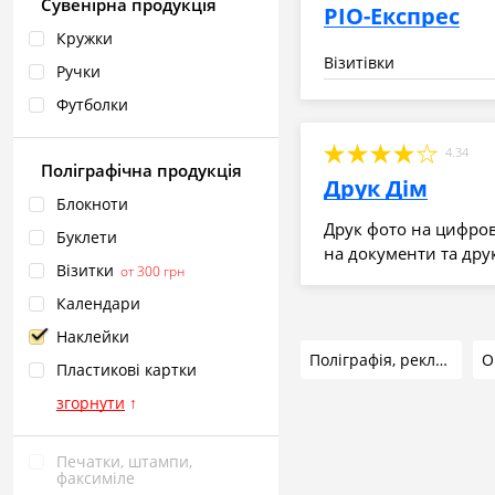
Сувенірна продукція
РІО-Експрес
Кружки
Візитівки
Ручки
Футболки
4.34
Поліграфічна продукція
Друк Дім
Блокноти
Друк фото на цифрові
Буклети
на документи та друк
Візитки
от 300 грн
Календари
Наклейки
Поліграфія, рекламна продукція
Пластикові картки
згорнути
↑
Печатки, штампи,
факсиміле