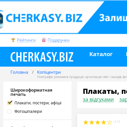
Рейтинги
Подарунки
Каталог
Головна
Копіцентри
Поліграфія, рекламна продукція
,
організація свят і заходів
,
фо
Плакаты, п
Широкоформатная
печать
за відгуками
зар
Плакати, постери, афіші
Фотошпалери
4.12