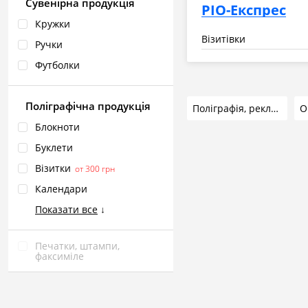
Сувенірна продукція
РІО-Експрес
Кружки
Візитівки
Ручки
Футболки
Поліграфічна продукція
Поліграфія, рекламна продукція
Блокноти
Буклети
Візитки
от 300 грн
Календари
Показати все
↓
Печатки, штампи,
факсиміле