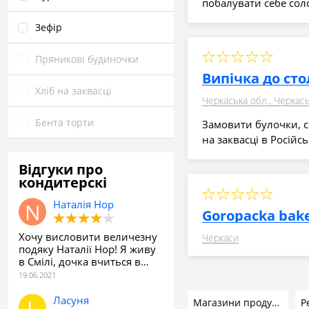
побалувати себе со
Зефір
Пряникові будиночки
Випічка до сто
Хліб на заквасці
Бента торти
Замовити булочки, с
на заквасці в Російс
Відгуки про
кондитерскі
Наталія Нор
Goropacka bak
Хочу висловити величезну
Черкаси
подяку Наталії Нор! Я живу
в Смілі, дочка вчиться в…
Ласуня
Магазини продуктів
Р