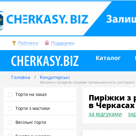
Рейтинги
Подарунки
Каталог
Головна
Кондитерські
Магазини продуктів
,
пищевая промышленность
,
ресторани
Торти на заказ
Пиріжки з 
в Черкасах
Торти з мастики
за відгуками
зар
Весільні торти