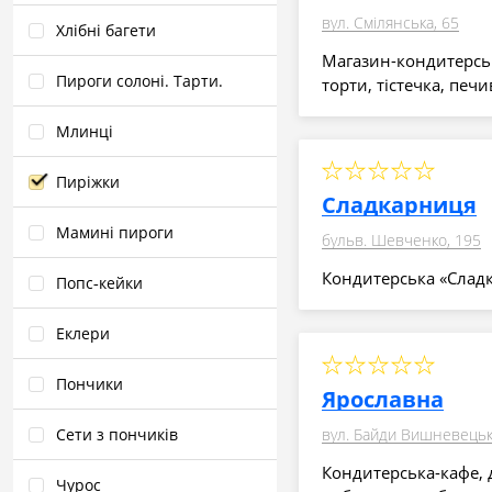
вул. Смілянська, 65
Хлібні багети
Магазин-кондитерськ
Пироги солоні. Тарти.
торти, тістечка, печ
Млинці
Пиріжки
Сладкарниця
Мамині пироги
бульв. Шевченко, 195
Кондитерська «Сладк
Попс‑кейки
Еклери
Пончики
Ярославна
вул. Байди Вишневецьк
Сети з пончиків
Кондитерська-кафе, 
Чурос