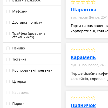
Букети з цукерок
Шарлотка
Маффіни
вул. Героїв Дніпра, 25/1
Доставка по місту
Торти на замовлення 
корпоративні, святков
Трайфли (десерти в
стаканчиках)
Печиво
Карамель
Тістечка
вул. В.Чорновола, 245
Корпоративні презенти
Перше сімейна кафе-
капкейків, короваїв.
Цукерки
Карамель
Пироги
Пряничок