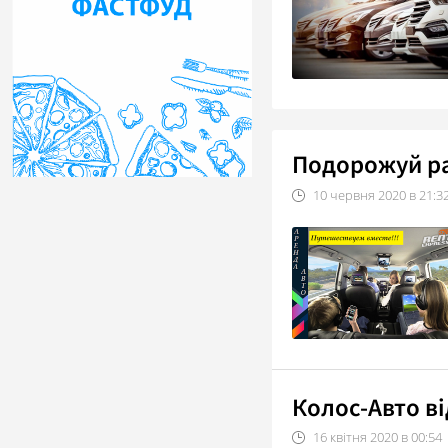
Подорожуй раз
10
червня
2020
в
21:3
Колос-Авто ві
16
квітня
2020
в
00:54