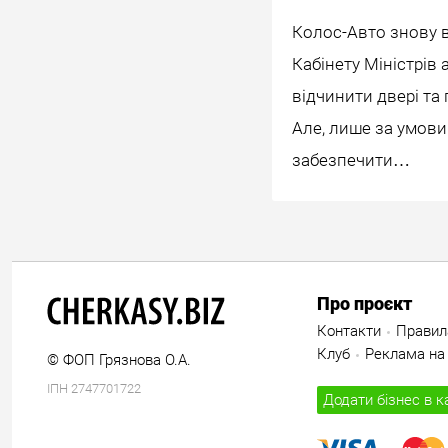
Колос-Авто знову в
Кабінету Міністрів
відчинити двері та
Але, лише за умов
забезпечити…
Про проєкт
Контакти
Правил
Клуб
Реклама на 
© ФОП Грязнова О.А.
ІПН 2747701722
Додати бізнес в к