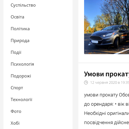
Суспільство
Освіта
Політика
Природа
Події
Психологія
Умови прокату
Подорожі
12
червня
2020
в
19:3
Спорт
умови прокату Обов
Технології
до орендаря: • вік в
Фото
Необхідні оригінали
посвідчення дійсне
Хобі