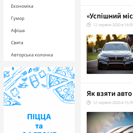
Економіка
«Успішний мі
Гумор
12
червня
2020
в
16:0
Афіша
Свята
Авторська колонка
Як взяти авто
12
червня
2020
в
15:3