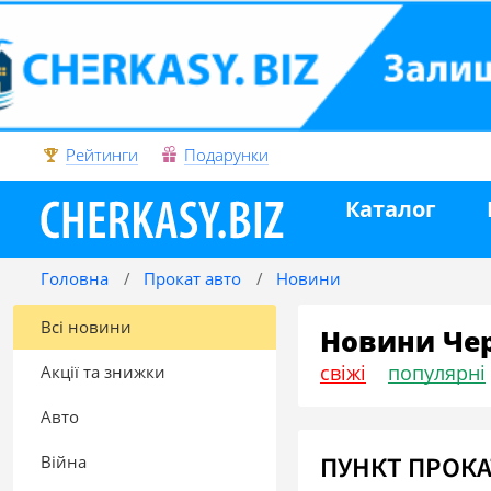
Рейтинги
Подарунки
Каталог
Головна
Прокат авто
Новини
Всі новини
Новини Че
свіжі
популярні
Акції та знижки
Авто
ПУНКТ ПРОКА
Війна