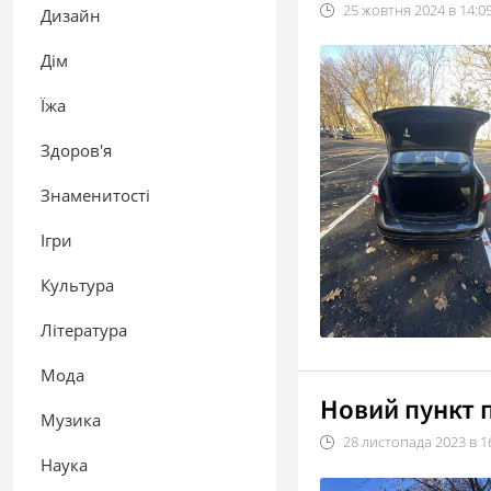
25
жовтня
2024
в
14:0
Дизайн
Дім
Їжа
Здоров'я
Знаменитості
Ігри
Культура
Література
Мода
Новий пункт 
Музика
28
листопада
2023
в
1
Наука