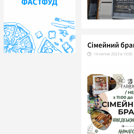
Сімейний бран
14
липня
2023
в
19:05