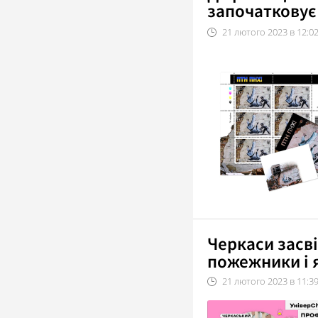
започатковує
21
лютого
2023
в
12:0
Черкаси засві
пожежники і я
21
лютого
2023
в
11:3