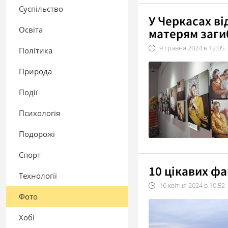
Суспільство
У Черкасах в
Освіта
матерям заги
9
травня
2024
в
12:05
Політика
Природа
Події
Психологія
Подорожі
Спорт
10 цікавих фа
Технології
16
квітня
2024
в
10:52
Фото
Хобі