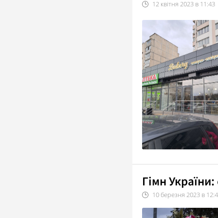
12
квітня
2023
в
11:43
Гімн України:
10
березня
2023
в
12: