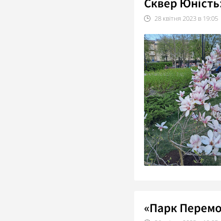
Сквер Юність:
28
квітня
2023
в
19:05
«Парк Перемог