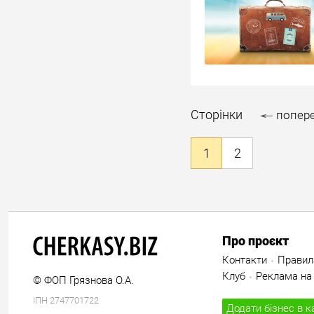
Сторінки
попер
1
2
Про проєкт
Контакти
Правил
Клуб
Реклама на 
© ФОП Грязнова О.А.
ІПН 2747701722
Додати бізнес в к