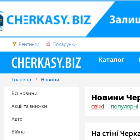
Рейтинги
Подарунки
Каталог
Головна
Новини
Всі новини
Новини Че
свіжі
популярні
Акції та знижки
Авто
На стіні Черк
Війна