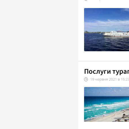
Послуги тура
19
червня
2021
в
15:2