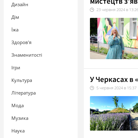
мистецтв з’я
Дизайн
23
червня
2024
в
13:2
Дім
Їжа
Здоров'я
Знаменитості
Ігри
У Черкасах в 
Культура
5
червня
2024
в
15:37
Література
Мода
Музика
Наука