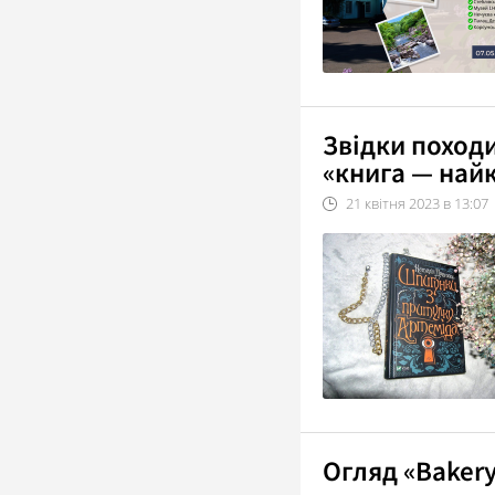
Звідки поход
«книга — най
21
квітня
2023
в
13:07
Огляд «Bakery