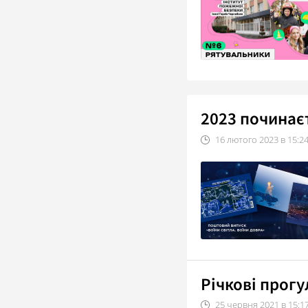
2023 починаєт
16
лютого
2023
в
15:2
Річкові прогу
25
червня
2021
в
15:1