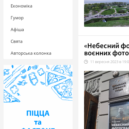
Економіка
Гумор
Афіша
Свята
«Небесний фо
воєнних фото
Авторська колонка
11
вересня
2023
в
19: