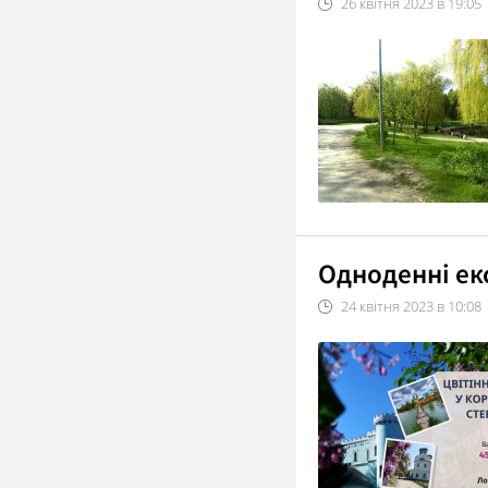
26
квітня
2023
в
19:05
Одноденні ек
24
квітня
2023
в
10:08