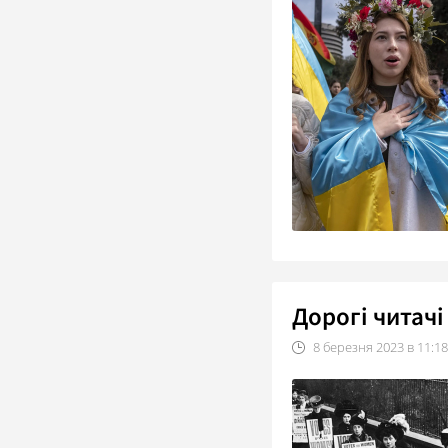
Дорогі читачі
8
березня
2023
в
11:18