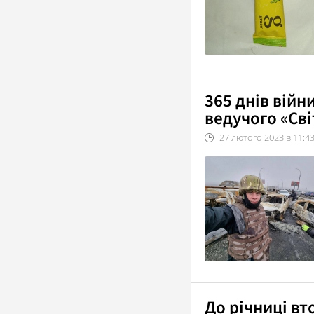
365 днів війн
ведучого «Сві
27
лютого
2023
в
11:4
До річниці в