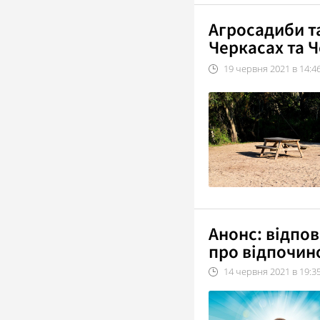
Агросадиби та
Черкасах та Ч
19
червня
2021
в
14:4
Анонс: відпов
про відпочин
14
червня
2021
в
19:3