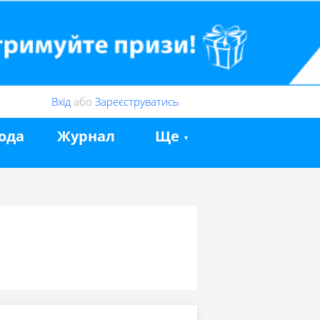
Вхід
або
Зареєструватись
ода
Журнал
Ще