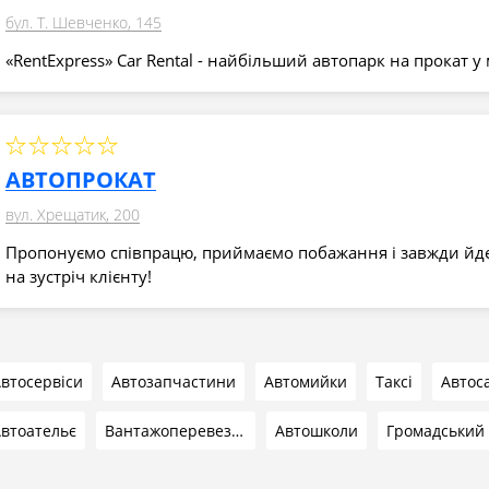
бул. Т. Шевченко, 145
«RentExpress» Car Rental - найбільший автопарк на прокат у м
АВТОПРОКАТ
вул. Хрещатик, 200
Пропонуємо співпрацю, приймаємо побажання і завжди йд
на зустріч клієнту!
втосервіси
Автозапчастини
Автомийки
Таксі
Автос
втоательє
Вантажоперевезення
Автошколи