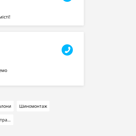
істі!
емо
алони
Шиномонтаж
Громадський транспорт