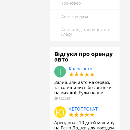
Трансфер
Авто з водієм
Авто представницького
класу
Відгуки про оренду
авто
Колос-авто
Залишили авто на сервісі,
та залишились без автівки
на вихідні. Були плани…
АВТОПРОКАТ
Арендовал 10 дней машину
на Рено Лоджи для поездки