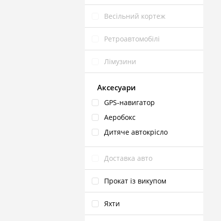
Весільний кортеж
Ретроавтомобілі
Лімузини
Аксесуари
GPS‑навигатор
Аеробокс
Дитяче автокрісло
Доставка авто
Прокат із викупом
Яхти