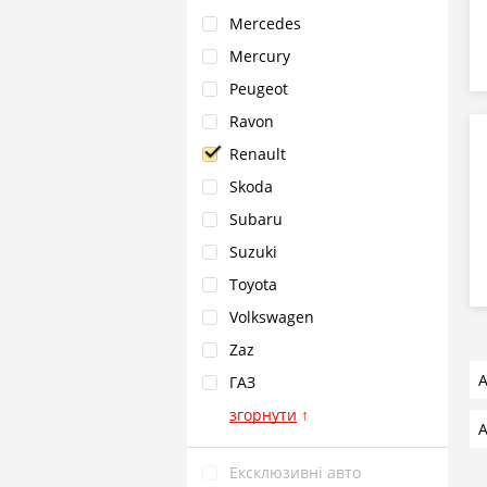
Mercedes
Mercury
Peugeot
Ravon
Renault
Skoda
Subaru
Suzuki
Toyota
Volkswagen
Zaz
А
ГАЗ
згорнути
↑
А
Ексклюзивні авто