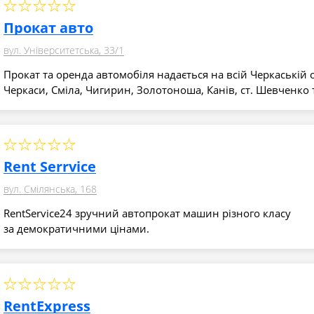
Прокат авто
вул. Університетська, 33/1
Прокат та оренда автомобіля надається на всій Черкаській о
Черкаси, Сміла, Чигирин, Золотоноша, Канів, ст. Шевченко
Rent Serrvice
вул. Смілянська, 168
RentService24 зручний автопрокат машин різного класу
за демократичними цінами.
RentExpress