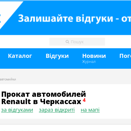
Каталог
Відгуки
Новини
Пог
Журнал
автомийки
Прокат автомобилей
Renault в Черкассах
за відгуками
зараз відкриті
на мапі