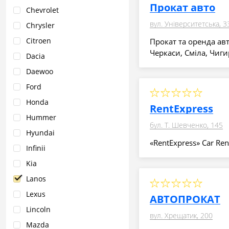
Прокат авто
Chevrolet
вул. Університетська, 3
Chrysler
Citroen
Прокат та оренда авт
Черкаси, Сміла, Чиг
Dacia
Daewoo
Ford
Honda
RentExpress
Hummer
бул. Т. Шевченко, 145
Hyundai
«RentExpress» Car Ren
Infinii
Kia
Lanos
Lexus
АВТОПРОКАТ
Lincoln
вул. Хрещатик, 200
Mazda