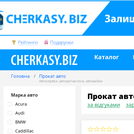
Рейтинги
Подарунки
Каталог
Головна
Прокат авто
Автосервіси
,
автозапчастини
,
автомийки
Прокат авт
Марка авто
Acura
за відгуками
зар
Audi
BMW
Caddillac