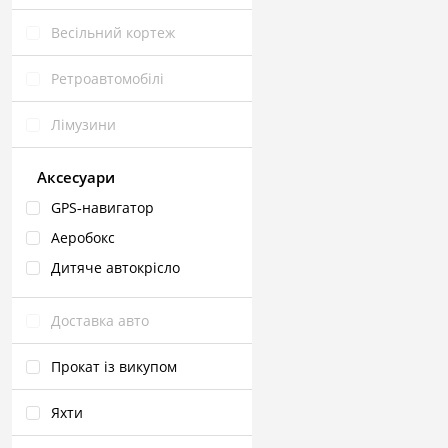
Весільний кортеж
Ретроавтомобілі
Лімузини
Аксесуари
GPS‑навигатор
Аеробокс
Дитяче автокрісло
Доставка авто
Прокат із викупом
Яхти