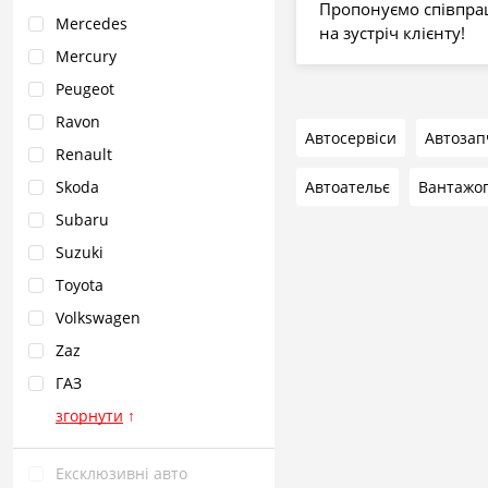
Пропонуємо співпра
Mercedes
на зустріч клієнту!
Mercury
Peugeot
Ravon
Автосервіси
Автозап
Renault
Автоательє
Skoda
Subaru
Suzuki
Toyota
Volkswagen
Zaz
ГАЗ
згорнути
↑
Ексклюзивні авто