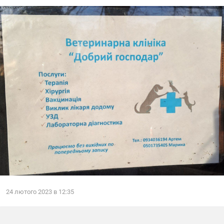
24
лютого
2023
в
12:35