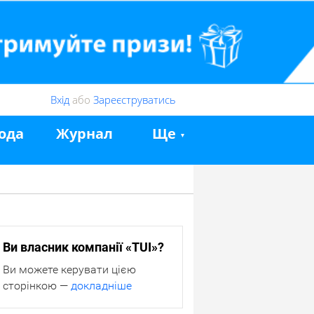
Вхід
або
Зареєструватись
ода
Журнал
Ще
Ви власник компанії «TUI»?
Ви можете керувати цією
сторінкою —
докладніше