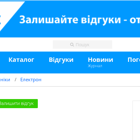
Каталог
Відгуки
Новини
Пог
Журнал
хніки
Електрон
Залишити відгук