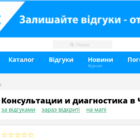
Каталог
Відгуки
Новини
Пог
Журнал
ї
Консультации и диагностика в 
за відгуками
зараз відкриті
на мапі