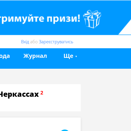
Вхід
або
Зареєструватись
ода
Журнал
Ще
Черкассах