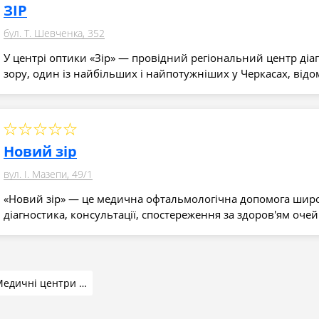
ЗІР
бул. Т. Шевченка, 352
У центрі оптики «Зір» — провідний регіональний центр діаг
зору, один із найбільших і найпотужніших у Черкасах, від
Новий зір
вул. І. Мазепи, 49/1
«Новий зір» — це медична офтальмологічна допомога широ
діагностика, консультації, спостереження за здоров'ям оч
Медичні центри та лабораторії