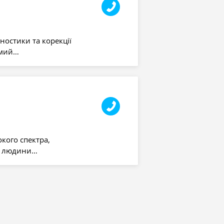
ностики та корекції
омий…
кого спектра,
ей людини…