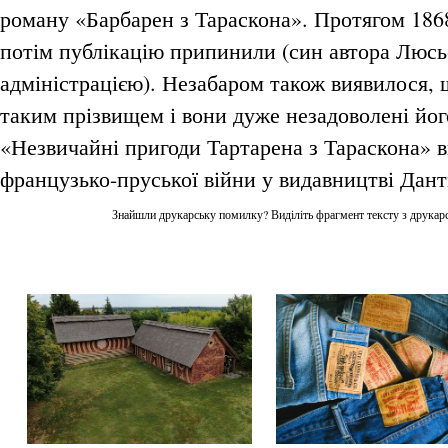
роману «Барбарен з Тараскона». Протягом 1868 
потім публікацію припинили (син автора Люсь
адміністрацією). Незабаром також виявилося, щ
таким прізвищем і вони дуже незадоволені його
«Незвичайні пригоди Тартарена з Тараскона» 
французько-пруської війни у видавництві Дан
Знайшли друкарську помилку? Виділіть фрагмент тексту з друкарсь