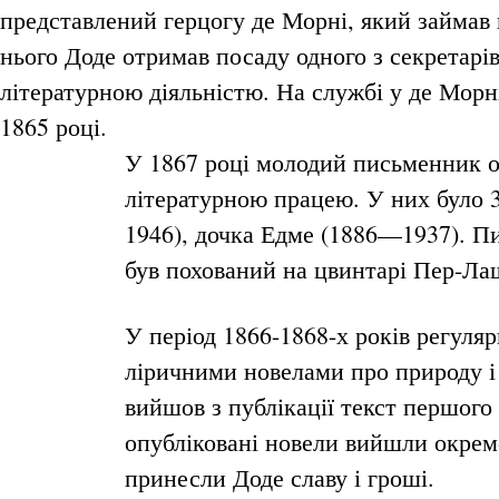
представлений герцогу де Морні, який займав 
нього Доде отримав посаду одного з секретарі
літературною діяльністю. На службі у де Морні
1865 році.
У 1867 році молодий письменник о
літературною працею. У них було 
1946), дочка Едме (1886—1937). П
був похований на цвинтарі Пер-Ла
У період 1866-1868-х років регуля
ліричними новелами про природу і
вийшов з публікації текст першог
опубліковані новели вийшли окрем
принесли Доде славу і гроші.