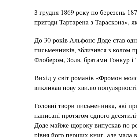
З грудня 1869 року по березень 18
пригоди Тартарена з Тараскона», 
До 30 років Альфонс Доде став од
письменників, зблизився з колом п
Флобером, Золя, братами Гонкур і 
Вихід у світ романів «Фромон моло
викликав нову хвилю популярності
Головні твори письменника, які пр
написані протягом одного десятилі
Доде майже щороку випускав по ром
рівня його перших книг, але мала 