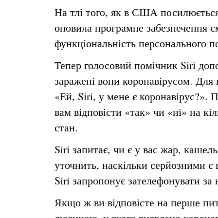
На тлі того, як в США посилюється
оновила програмне забезпечення с
функціональність персонального по
Тепер голосовий помічник Siri доп
заражені вони коронавірусом. Для 
«Ей, Siri, у мене є коронавірус?».
вам відповісти «так» чи «ні» на к
стан.
Siri запитає, чи є у вас жар, кашел
уточнить, наскільки серйозними є 
Siri запропонує зателефонувати за
Якщо ж ви відповісте на перше пита
людиною, у якого виявлено коронав