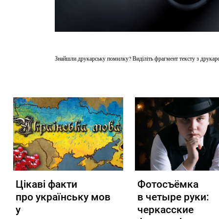
Знайшли друкарську помилку? Виділіть фрагмент тексту з друкарсь
Цікаві факти
Фотосъёмка
про українську мов
в четыре руки:
у
черкасские