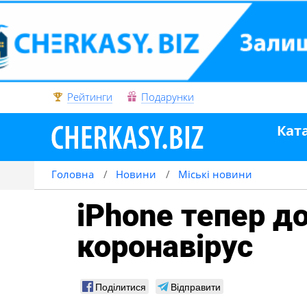
Рейтинги
Подарунки
Кат
Головна
Новини
Міські новини
iPhone тепер 
коронавірус
Поділитися
Відправити