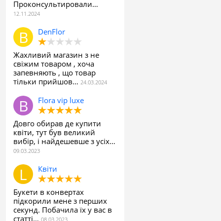
Проконсультировали…
DenFlor
Жахливий магазин з не
свіжим товаром , хоча
запевняють , що товар
тільки прийшов…
Flora vip luxe
Довго обирав де купити
квіти, тут був великий
вибір, і найдешевше з усіх…
Квіти
Букети в конвертах
підкорили мене з перших
секунд. Побачила їх у вас в
статті…