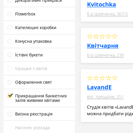
Декоративні прикраси
Kvitochka
б-р Шевченка, 367/3
Flowerbox
Капелюшні коробки
Конусна упаковка
Квітчарня
Їстівні букети
б-р Шевченка, 239
Іграшки з квітів
Оформлення свят
LavandE
Прикрашання банкетних
вул. Хрещатик, 251
залів живими квітами
Студія квітів «Lavan
можна придбати рідкі
Виїзна реєстрація
Насіння, розсада