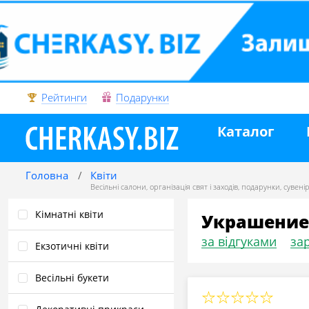
Рейтинги
Подарунки
Каталог
Головна
Квіти
Весільні салони
,
організація свят і заходів
,
подарунки, сувені
Кімнатні квіти
Украшение
за відгуками
зар
Екзотичні квіти
Весільні букети