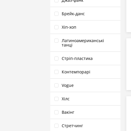
Джаз‑фанк
Брейк‑данс
Хіп‑хоп
Латиноамериканські
танці
Стріп‑пластика
Контемпорарі
Vogue
Хілс
Вакінг
Стретчинг