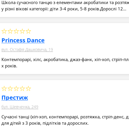
Школа сучасного танцю з елементами акробатики та розтяж
у різні вікові категорії: діти 3-4 роки, 5-8 років.Дорослі 12…
Princess Dance
вул. Остафія Дашковича, 19
Контемпорарі, хілс, акробатика, джаз-фанк, хіп-хоп, стріп-пла
х років.
Престиж
бул. Шевченка, 249
Сучасні танці (хіп-хоп, контемпорарі, розтяжка, стріп-денс,
для дітей з 3 років, підлітків та дорослих.