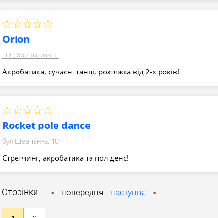
Orion
ТРЦ Хрещатик-сіті
Акробатика, сучасні танці, розтяжка від 2-х років!
Rocket pole dance
бул.Шевченка, 101
Стретчинг, акробатика та пол денс!
Сторінки
попередня
наступна