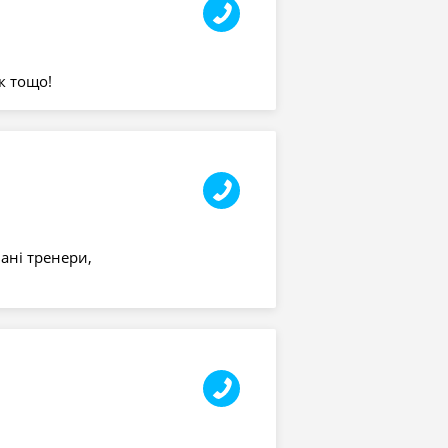
к тощо!
ані тренери,