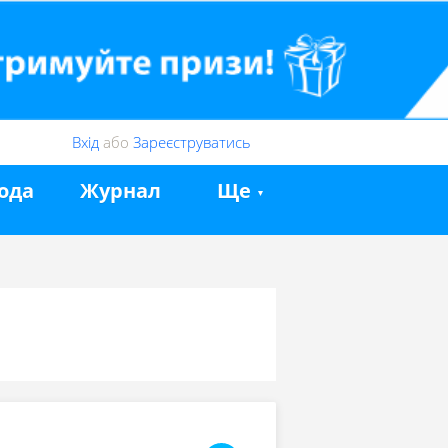
Вхід
або
Зареєструватись
ода
Журнал
Ще