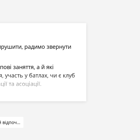
вирушити, радимо звернути
пові заняття, а й які
 участь у батлах, чи є клуб
ії та асоціації.
 Віддавайте перевагу
рік у танцювальній справі.
Активний відпочинок
 обличчя школи танців, і
о не по собі, вам