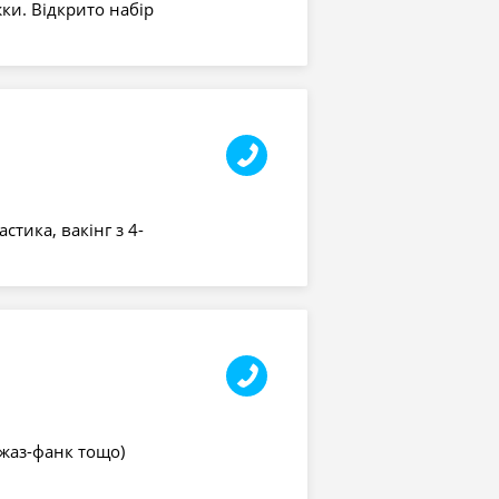
ки. Відкрито набір
стика, вакінг з 4-
 джаз-фанк тощо)