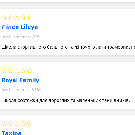
Лілея Lileya
бул.Шевченка, 249
Школа спортивного бального та жіночого латиноамериканс
Royal Family
бул.Шевченка, 336А
Школа розтяжки для дорослих та маленьких танцівників.
Тахіра