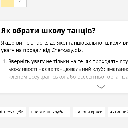
1
2
Як обрати школу танців?
Якщо ви не знаєте, до якої танцювальної школи 
увагу на поради від Cherkasy.biz.
Зверніть увагу не тільки на те, як проходять гру
можливості надає танцювальний клуб: змагання,
членом всеукраїнської або всесвітньої організац
досвід школи та тренерів відіграє велику роль.
сертифікованим професіоналам, які не перший 
ітнес-клуби
Спортивні клуби та секції
Салони краси
Хороший персонал і приємна адміністрація - це
якщо вам з перших хвилин буде некомфортно аб