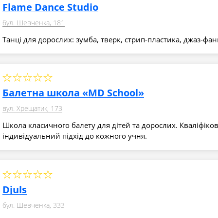
Flame Dance Studio
бул. Шевченка, 181
Танці для дорослих: зумба, тверк, стрип-пластика, джаз-фан
Балетна школа «MD School»
вул. Хрещатик, 173
Школа класичного балету для дітей та дорослих. Кваліфіков
індивідуальний підхід до кожного учня.
Djuls
бул. Шевченка, 333