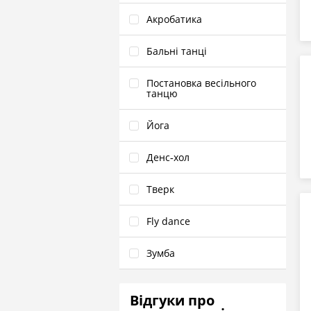
Акробатика
Бальні танці
Постановка весільного
танцю
Йога
Денс‑хол
Тверк
Fly dance
Зумба
Відгуки про