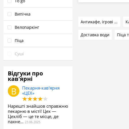
To go
Випічка
Антикафе, ігрові центри та квест кімнати
К
Велопаркінг
Доставка води
Піца 
Піца
Суші
Відгуки про
кав'ярні
Пекарня-кав'ярня
«ЦЕХ»
Нарешті знайшов справжню
пекарню в місті! Цех —
Цехліб — це те місце, де
пахне…