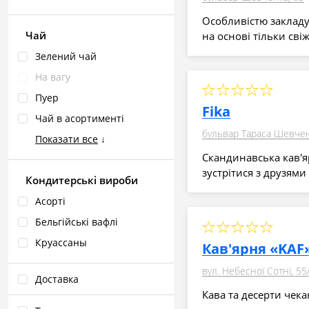
Особливістю закладу
Чай
на основі тільки св
Зелений чай
На вагу
Пуер
Fika
Чай в асортименті
бульвар Тараса Шевчен
Показати все
↓
Скандинавська кав'я
зустрітися з друзями
Кондитерські вироби
Асорті
Бельгійські вафлі
Круассаны
Кав'ярня «KAF
вул. Небесної Сотні, 55
Доставка
Кава та десерти чекаю