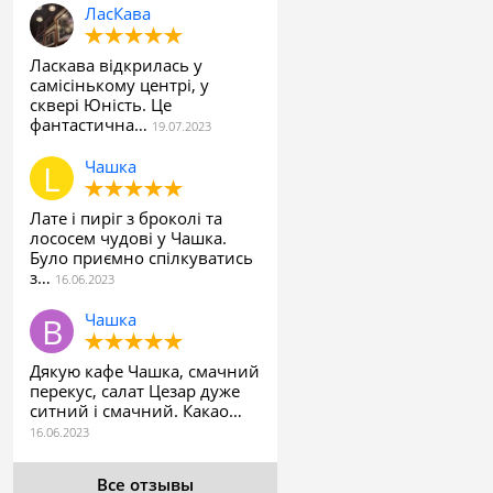
ЛасКава
Ласкава відкрилась у
самісінькому центрі, у
сквері Юність. Це
фантастична…
Чашка
Лате і пиріг з броколі та
лососем чудові у Чашка.
Було приємно спілкуватись
з…
Чашка
Дякую кафе Чашка, смачний
перекус, салат Цезар дуже
ситний і смачний. Какао…
Все отзывы