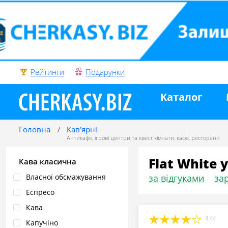
Рейтинги
Подарунки
Каталог
Головна
Кав'ярні
Антикафе, ігрові центри та квест кімнати
,
кафе
,
ресторани
Flat White 
Кава класична
Власної обсмажування
за відгуками
зар
Еспресо
Кава
4.44
Капучіно