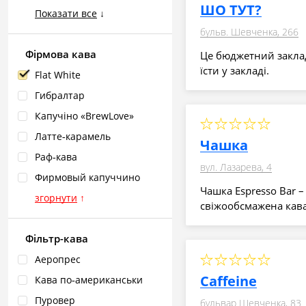
ШО ТУТ?
Показати все
↓
бульв. Шевченка, 266
Фірмова кава
Це бюджетний заклад
їсти у закладі.
Flat White
Гибралтар
Капучіно «BrewLove»
Латте‑карамель
Чашка
Раф‑кава
вул. Лазарева, 4
Фирмовый капуччино
Чашка Espresso Bar –
згорнути
↑
свіжообсмажена кав
Фільтр-кава
Аеропрес
Caffeine
Кава по‑американськи
Пуровер
бульвар Шевченка, 83