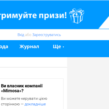
Вхід
або
Зареєструватись
ода
Журнал
Ще
Ви власник компанії
«Mimosa»?
Ви можете керувати цією
сторінкою —
докладніше