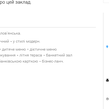
ро цей заклад.
слов'янська
.
ичний
у стилі модерн
.
•
дитяче меню
дієтичне меню
•
•
ркування
літня тераса
банкетний зал
•
•
банківською карткою
бізнес-ланч
.
•