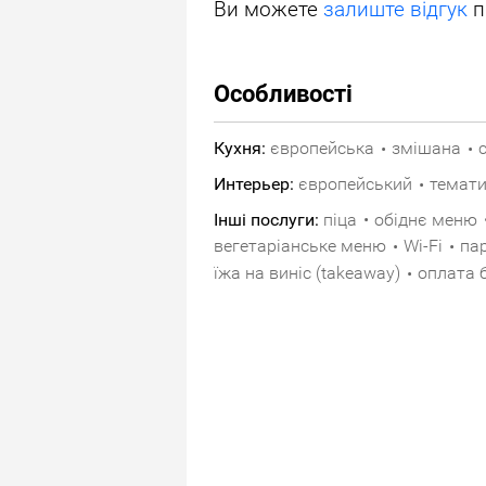
Ви можете
залиште відгук
п
Особливості
Кухня:
європейська
змішана
•
•
Интерьер:
європейський
темат
•
Інші послуги:
піца
обіднє меню
•
вегетаріанське меню
Wi-Fi
па
•
•
•
їжа на виніс (takeaway)
оплата 
•
•