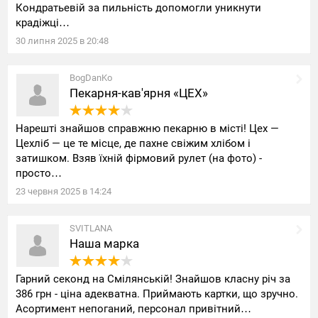
Кондратьевій за пильність допомогли уникнути
крадіжці…
30
липня
2025
в
20:48
BogDanKo
Пекарня-кав'ярня «ЦЕХ»
Нарешті знайшов справжню пекарню в місті! Цех —
Цехліб — це те місце, де пахне свіжим хлібом і
затишком. Взяв їхній фірмовий рулет (на фото) -
просто…
23
червня
2025
в
14:24
SVITLANA
Наша марка
Гарний секонд на Смілянській! Знайшов класну річ за
386 грн - ціна адекватна. Приймають картки, що зручно.
Асортимент непоганий, персонал привітний…