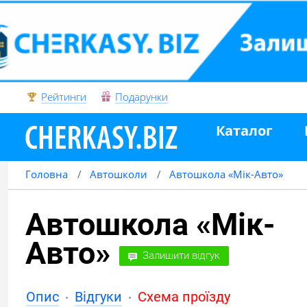
Рейтинги
Подарунки
Каталог
Головна
Автошколи
Автошкола «Мік-Авто»
Автошкола «Мік-
Авто»
Залишити відгук
Опис
Відгуки
Схема проїзду