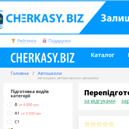
Рейтинги
Подарунки
Каталог
Головна
Автошколи
Автосервіси
,
автозапчастини
,
автомийки
Перепідгот
Підготовка водіїв
категорії
за відгуками
зар
B
от 4 000 грн
А1
от 3 500 грн
С1