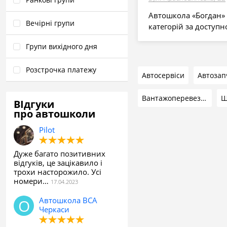
Автошкола «Богдан» 
Вечірні групи
категорій за доступн
Групи вихідного дня
Розстрочка платежу
Автосервіси
Автозап
Вантажоперевезення
Ш
ВІдгуки
про автошколи
Pilot
Дуже багато позитивних
відгуків, це зацікавило і
трохи насторожило. Усі
номери…
Автошкола ВСА
Черкаси