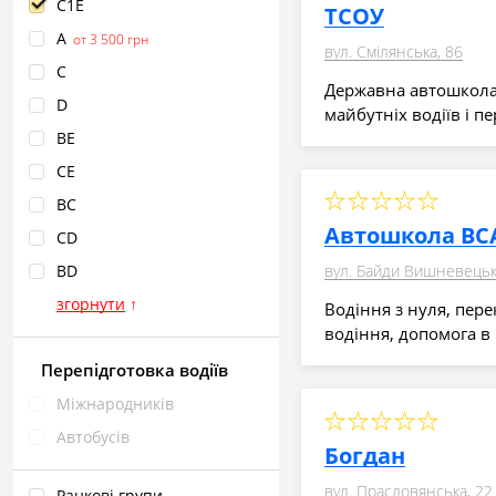
С1Е
ТСОУ
A
от 3 500 грн
вул. Смілянська, 86
С
Державна автошкола,
D
майбутніх водіїв і п
BE
CE
BC
Автошкола ВС
CD
BD
вул. Байди Вишневецьк
згорнути
↑
Водіння з нуля, пере
водіння, допомога в 
Перепідготовка водіїв
Міжнародників
Автобусів
Богдан
вул. Прасловянська, 22
Ранкові групи