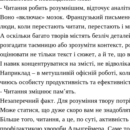
- Читання робить розумнішим, відточує аналіт
Воно «включає» мозок. Французький письменни
люди, коли перестають читати, перестають і м
А оскільки багато творів містять безліч детале
розгадати таємницю або зрозуміти контекст, р
оцінювати не тільки текст і сюжет, а й те, що 
І навик концентруватися на змісті, не відволік
Наприклад – в метушливій офісній роботі, кол
чиюсь особисту продуктивність та ефективніст
- Читання зміцнює пам’ять.
Незаперечний факт. Для розуміння твору потріб
Може статися, що дуже скоро вам не знадоблят
Більше того, читання, а це, по суті, активність
профілактикою хвороби Альцгеймера. Саме том