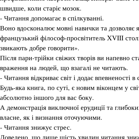
швидше, коли старіє мозок.
- Читання допомагає в спілкуванні.
Воно вдосконалює мовні навички та дозволяє я
французький філософ-просвітитель XVIII столі
звикають добре говорити».
Після пари-трійки свіжих творів ви напевно с
враження на людей, що взагалі не читають.
- Читання відкриває світ і додає впевненості в 
Будь-яка книга, по суті, є новим віконцем у св
абсолютно іншого для вас боку.
А демонстрація виключної ерудиції та глибоких
власне, як і визнання оточуючими.
- Читання знижує стрес.
Доведено, що лише шість хвилин читання знижу