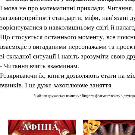
І мова не про математичні приклади. Читання,
загальноприйняті стандарти, міфи, нав’язані д
зорієнтуватися в навколишньому світі й налаго
Що стосується останнього моменту, все поясню
взаємодіє з вигаданими персонажами та проект
зі складної ситуації і навіть зрозуміти свою 
- Читання вчить взаєминам.
Розкриваючи їх, книги дозволяють стати на мі
вчинків. І це дуже захоплююче заняття.
Знайшли друкарську помилку? Виділіть фрагмент тексту з друкарсь