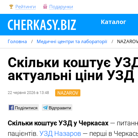
Рейтинги
Подарунки
Каталог
Головна
Медичні центри та лабораторії
NAZARO
Скільки коштує УЗД
актуальні ціни УЗД
NAZAROV
22
червня
2026
в
13:48
Поділитися
Відправити
Скільки коштує УЗД у Черкасах
— питанн
пацієнтів.
УЗД Назаров
— перші в Черкась