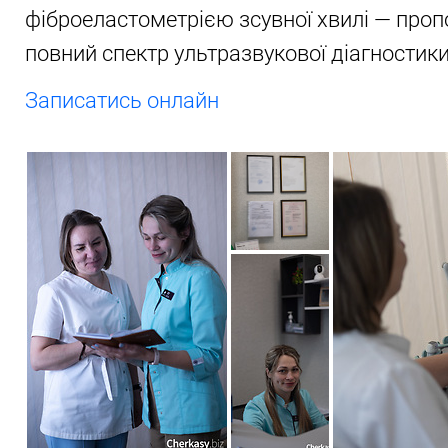
фіброеластометрією зсувної хвилі — проп
повний спектр ультразвукової діагностики 
Записатись онлайн