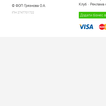
Клуб
Реклама н
© ФОП Грязнова О.А.
ІПН 2747701722
Додати бізнес в