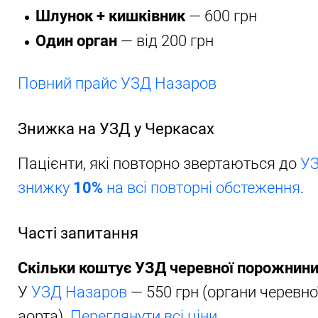
Шлунок + кишківник
— 600 грн
Один орган
— від 200 грн
Повний прайс УЗД Назаров
Знижка на УЗД у Черкасах
Пацієнти, які повторно звертаються до
УЗ
знижку
10%
на всі повторні обстеження
.
Часті запитання
Скільки коштує УЗД черевної порожнини
У
УЗД Назаров
— 550 грн (органи черевн
аорта).
Переглянути всі ціни
.