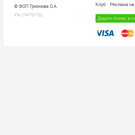
Клуб
Реклама на 
© ФОП Грязнова О.А.
ІПН 2747701722
Додати бізнес в к