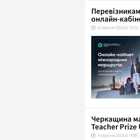
Перевізникам
онлайн-кабін
4
серпня
2026
в
19:52
Черкащина ма
Teacher Prize
4
серпня
2026
в
19:07