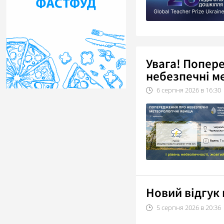
Увага! Попер
небезпечні м
6
серпня
2026
в
16:30
Новий відгук 
5
серпня
2026
в
20:36