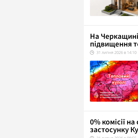
На Черкащині
підвищення т
31
липня
2026
в
14:10
0% комісії на
застосунку Ку
31
липня
2026
в
08:55