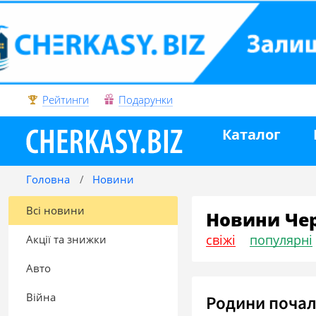
Рейтинги
Подарунки
Каталог
Головна
Новини
Всі новини
Новини Че
свіжі
популярні
Акції та знижки
Авто
Війна
Родини почал