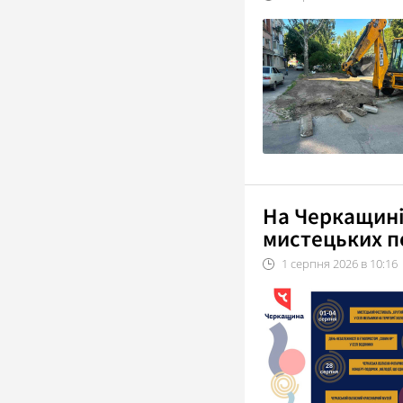
На Черкащині
мистецьких п
1
серпня
2026
в
10:16