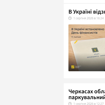
В Україні від
1
серпня
2026
в
16:24
Черкасах об
паркувальни
1
серпня
2026
в
12:27