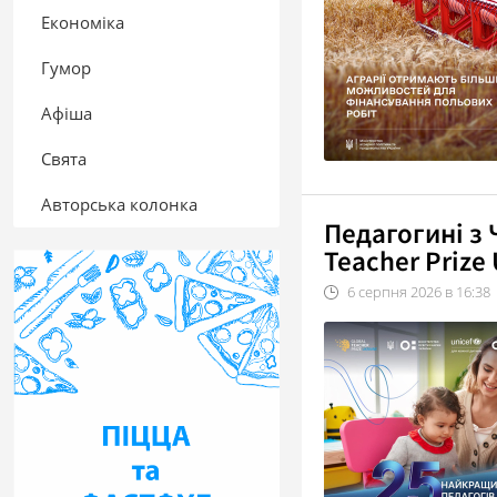
Економіка
Гумор
Афіша
Свята
Авторська колонка
Педагогині з 
Teacher Prize
6
серпня
2026
в
16:38