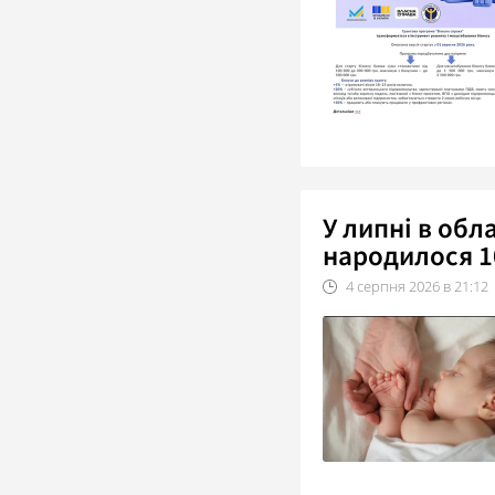
У липні в об
народилося 1
4
серпня
2026
в
21:12