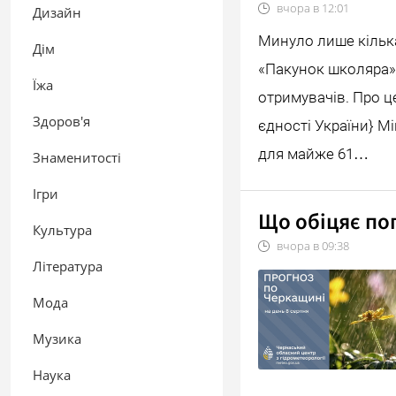
вчора в
12:01
Дизайн
Минуло лише кілька
Дім
«Пакунок школяра»,
Їжа
отримувачів. Про це
Здоров'я
єдності України} М
для майже 61…
Знаменитості
Ігри
Що обіцяє по
Культура
вчора в
09:38
Література
Мода
Музика
Наука