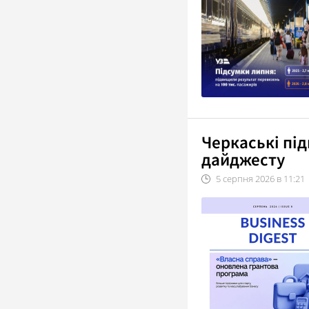
Черкаські пі
дайджесту
5
серпня
2026
в
11:21