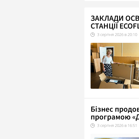
ЗАКЛАДИ ОС
СТАНЦІЇ ECO
3
серпня
2026
в
20:10
Бізнес продо
програмою «Д
3
серпня
2026
в
16:51