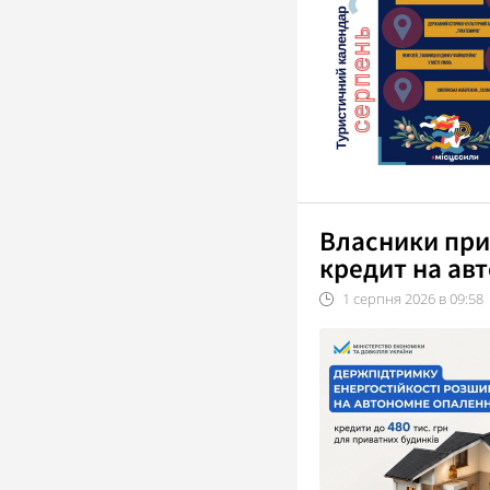
Власники при
кредит на ав
1
серпня
2026
в
09:58