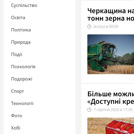
Суспільство
Черкащина н
тонн зерна н
Освіта
вчора в
00:09
Політика
Природа
Події
Психологія
Подорожі
Спорт
Більше можли
«Доступні кре
Технології
7
серпня
2026
в
17:39
Фото
Хобі