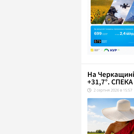
На Черкащині
+31,7°. СПЕ
2
серпня
2026
в
15:57